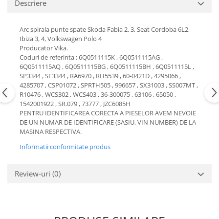
Descriere
Motor
Becuri
Transmisie
Becuri 12V
Arc spirala punte spate Skoda Fabia 2, 3, Seat Cordoba 6L2,
Chevrolet
Ibiza 3, 4, Volkswagen Polo 4
Bujii motor
Producator Vika.
Filtre
Capacele prezoane
Coduri de referinta : 6Q0511115K , 6Q0511115AG ,
Electrice
6Q0511115AQ , 6Q0511115BG , 6Q0511115BH , 6Q0511115L ,
Curele accesorii
Motor
SP3344 , SE3344 , RA6970 , RH5539 , 60-0421D ,
4295066 ,
4285707 , CSP01072 , SPRTH505 , 996657 ,
SX31003 , SS007MT ,
Electrolit si accesorii
Suspensie
R10476 , WCS302 , WCS403 ,
36-300075 , 63106 , 65050 ,
Chrysler
Lichid antigel
1542001922 , SR.079 , 73777 ,
JZC6085H
PENTRU IDENTIFICAREA CORECTA A PIESELOR AVEM NEVOIE
Directie
E-oil
DE UN NUMAR DE IDENTIFICARE (SASIU, VIN NUMBER) DE LA
Electrice
HEPU
MASINA RESPECTIVA.
Motor
Hexol
Informatii conformitate produs
Citroen
MTR
OE VW
Racire
Review-uri
(0)
Starline
Motor
Lichid frana
Filtre
Directie
ATE
Electrice