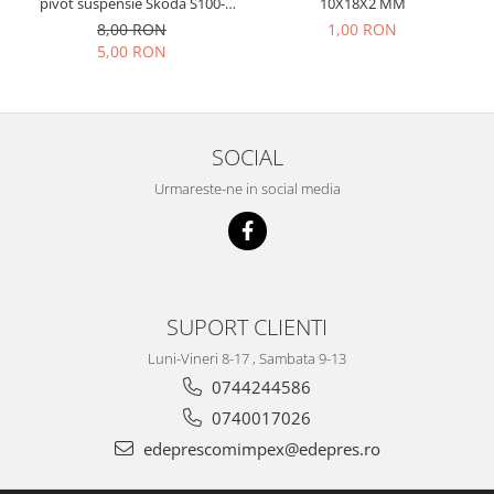
pivot suspensie Skoda S100-
10X18X2 MM
Racire
105-120-130
Solutii de curatat
8,00 RON
1,00 RON
Franare
5,00 RON
Bardiauto
Filtre
Breckner
Directie
Cartechnic
Electrice
Clear Vision
SOCIAL
Motor
Hepu
Suspensie
Urmareste-ne in social media
K2
Transmisie
Kross
Ford
Liqui Moly
Suspensie
Nuovo Derm
Racire
Trw
SUPORT CLIENTI
Franare
Wynns
Motor
Luni-Vineri 8-17 , Sambata 9-13
Solutii de intretinere
0744244586
Filtre
Spray
Ambreiaj
0740017026
Caroserie
Supape
edeprescomimpex@edepres.ro
Directie
Unsoare