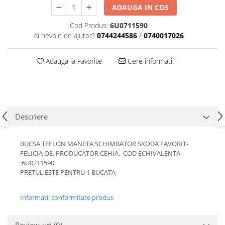
ADAUGA IN COS
Motor
Becuri
Transmisie
Cod Produs:
6U0711590
Becuri 12V
Chevrolet
Ai nevoie de ajutor?
0744244586
/
0740017026
Bujii motor
Filtre
Capacele prezoane
Adauga la Favorite
Cere informatii
Electrice
Curele accesorii
Motor
Electrolit si accesorii
Suspensie
Chrysler
Lichid antigel
Descriere
Directie
E-oil
Electrice
HEPU
BUCSA TEFLON MANETA SCHIMBATOR SKODA FAVORIT-
Motor
Hexol
FELICIA OE, PRODUCATOR CEHIA. COD ECHIVALENTA
Citroen
MTR
:6U0711590
OE VW
PRETUL ESTE PENTRU 1 BUCATA
Racire
Starline
Motor
Informatii conformitate produs
Lichid frana
Filtre
Directie
ATE
Review-uri
(0)
Electrice