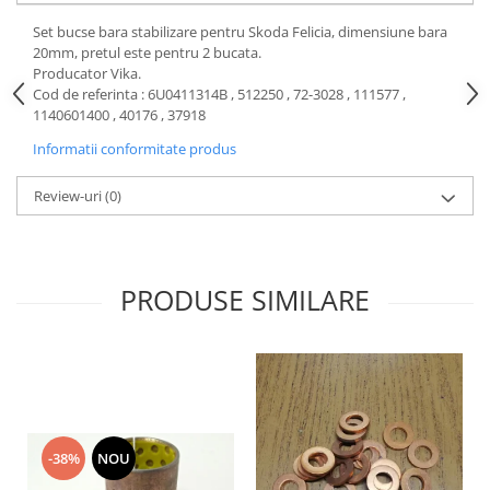
Motor
Becuri
Set bucse bara stabilizare pentru Skoda Felicia, dimensiune bara
Transmisie
20mm, pretul este pentru 2 bucata.
Becuri 12V
Producator Vika.
Chevrolet
Bujii motor
Cod de referinta : 6U0411314B , 512250 , 72-3028 , 111577 ,
Filtre
1140601400 , 40176 , 37918
Capacele prezoane
Electrice
Informatii conformitate produs
Curele accesorii
Motor
Electrolit si accesorii
Suspensie
Review-uri
(0)
Chrysler
Lichid antigel
Directie
E-oil
Electrice
HEPU
PRODUSE SIMILARE
Motor
Hexol
Citroen
MTR
OE VW
Racire
Starline
Motor
Lichid frana
Filtre
-38%
NOU
Directie
ATE
Electrice