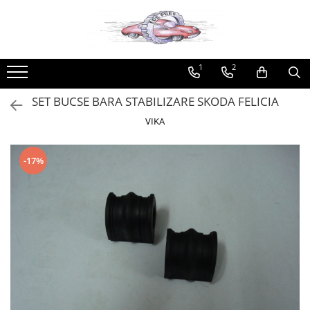
Produse
Tipuri Auto
Uleiuri
Universale
Produse Metabond
1
2
Produse NEELIGIBILE Easybox
Alfa Romeo
Ulei motor
Stergatoare
Aditivi Metabond
Sameday
Racire
10W40
Bosch
Produse speciale Metabond
SET BUCSE BARA STABILIZARE SKODA FELICIA
Franare
10W30
Champion
Uleiuri Metabond
VIKA
Electrice
15W40
Valeo
Uleiuri autoturisme Metabond
Filtre
20W40
Racord-colier esapament
-17%
Motor
20W50
Adaptoare
Suspensie
5W30
Adeziv universal
Transmisie
5W40
Aditiv combustibil
Aston Martin
Ulei cutie viteza manuala
Clue
Racire
75W80
Kross
Audi
75W90
Liqui Moly
80W90
Caroserie
Metabond
Ulei cutie viteza automata
Directie
Wynns