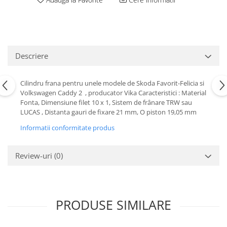
Motor
Becuri
Transmisie
Becuri 12V
Chevrolet
Bujii motor
Filtre
Descriere
Capacele prezoane
Electrice
Curele accesorii
Motor
Cilindru frana pentru unele modele de Skoda Favorit-Felicia si
Electrolit si accesorii
Suspensie
Volkswagen Caddy 2 , producator Vika Caracteristici : Material
Fonta, Dimensiune filet 10 x 1, Sistem de frânare TRW sau
Chrysler
Lichid antigel
LUCAS , Distanta gauri de fixare 21 mm, O piston 19,05 mm
Directie
E-oil
Informatii conformitate produs
Electrice
HEPU
Motor
Hexol
Review-uri
(0)
Citroen
MTR
OE VW
Racire
Starline
Motor
Lichid frana
Filtre
PRODUSE SIMILARE
Directie
ATE
Electrice