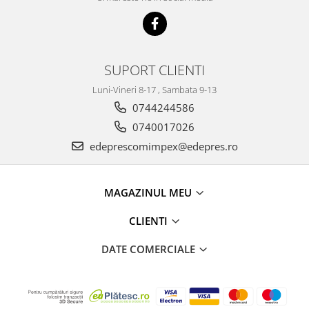
Electrice
Vopsea Spray
Transmisie
Fso
Motor
SUPORT CLIENTI
Honda
Luni-Vineri 8-17 , Sambata 9-13
Filtre
0744244586
Electrice
0740017026
Franare
edeprescomimpex@edepres.ro
Hyundai
Racire
MAGAZINUL MEU
Filtre
Franare
CLIENTI
Isuzu
DATE COMERCIALE
Racire
Franare
Filtre
Motor