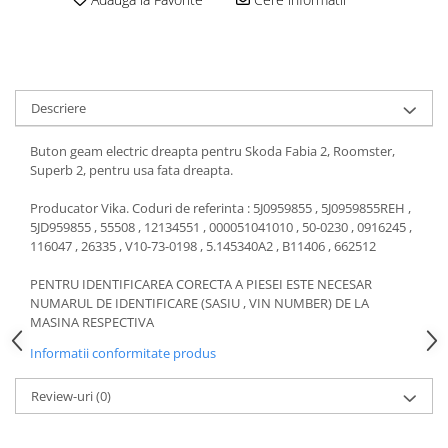
Motor
Becuri
Transmisie
Becuri 12V
Chevrolet
Bujii motor
Filtre
Descriere
Capacele prezoane
Electrice
Curele accesorii
Motor
Buton geam electric dreapta pentru Skoda Fabia 2, Roomster,
Superb 2, pentru usa fata dreapta.
Electrolit si accesorii
Suspensie
Chrysler
Lichid antigel
Producator Vika. Coduri de referinta : 5J0959855 , 5J0959855REH ,
5JD959855 , 55508 , 12134551 , 000051041010 , 50-0230 , 0916245 ,
Directie
E-oil
116047 , 26335 , V10-73-0198 , 5.145340A2 , B11406 , 662512
Electrice
HEPU
PENTRU IDENTIFICAREA CORECTA A PIESEI ESTE NECESAR
Motor
Hexol
NUMARUL DE IDENTIFICARE (SASIU , VIN NUMBER) DE LA
Citroen
MTR
MASINA RESPECTIVA
OE VW
Racire
Informatii conformitate produs
Starline
Motor
Lichid frana
Filtre
Review-uri
(0)
Directie
ATE
Electrice