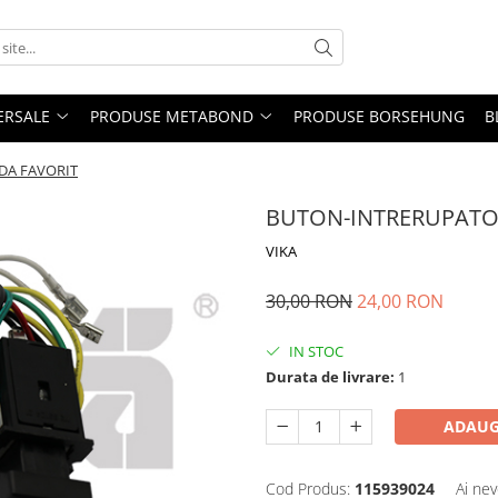
ERSALE
PRODUSE METABOND
PRODUSE BORSEHUNG
B
DA FAVORIT
BUTON-INTRERUPATOR
VIKA
30,00 RON
24,00 RON
IN STOC
Durata de livrare:
1
ADAUG
Cod Produs:
115939024
Ai nev