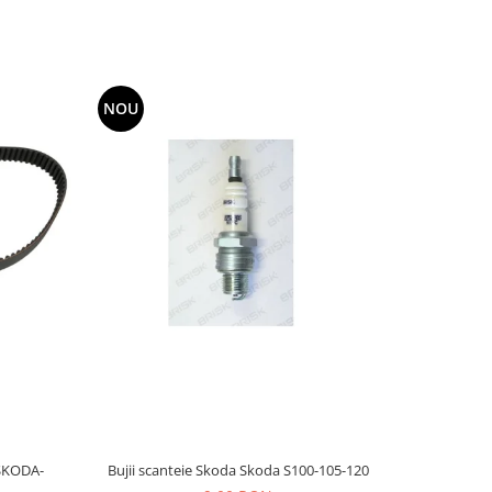
NOU
SKODA-
Bujii scanteie Skoda Skoda S100-105-120
BUJII A