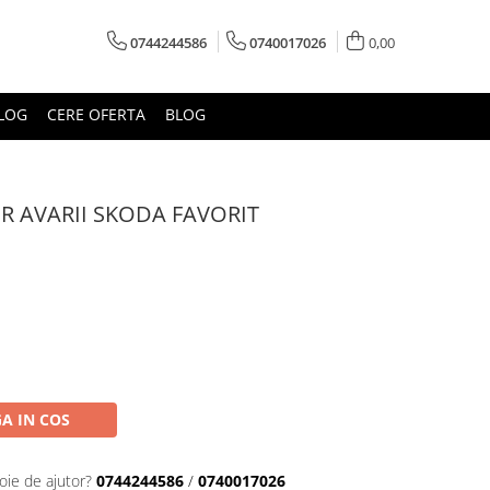
0744244586
0740017026
0,00
LOG
CERE OFERTA
BLOG
 AVARII SKODA FAVORIT
A IN COS
oie de ajutor?
0744244586
/
0740017026