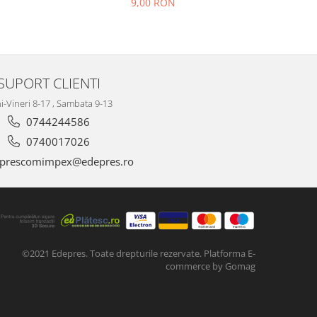
9,00 RON
SUPORT CLIENTI
i-Vineri 8-17 , Sambata 9-13
0744244586
0740017026
prescomimpex@edepres.ro
©2021 Edepres. Toate drepturile rezervate.
Platforma E-
commerce by Gomag