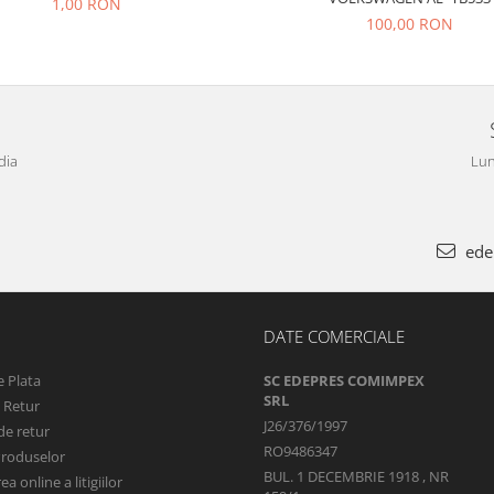
1,00 RON
100,00 RON
dia
Lun
ede
DATE COMERCIALE
 Plata
SC EDEPRES COMIMPEX
SRL
e Retur
J26/376/1997
de retur
RO9486347
Produselor
BUL. 1 DECEMBRIE 1918 , NR
a online a litigiilor