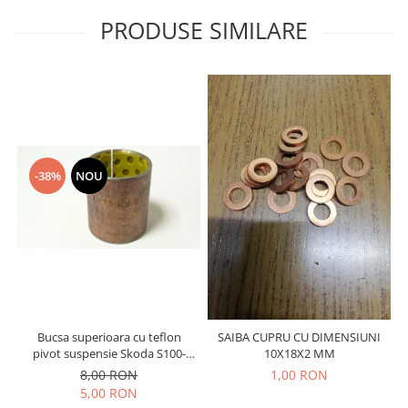
Prelix
Franare
PRODUSE SIMILARE
TRW
Suspensie
Piese alternator-electromotor
Dacia
Arc Carbune
Duster
Bendix
Logan
Bobine cuplare
Sandero
Carbune alternatoare-
electromotoare
Daewoo
-38%
NOU
Coroana reductor
Racire
Rulmenti
Electrice
Releuri
Filtre
Saibe
Directie
Electrice
SIGURANTE SEEGER
Motor
Silicoane etansare
Bucsa superioara cu teflon
SAIBA CUPRU CU DIMENSIUNI
Suspensie
Solutie lipit radiator
pivot suspensie Skoda S100-
10X18X2 MM
Transmisie
105-120-130
8,00 RON
1,00 RON
Wynns
Fiat
5,00 RON
Solutii AdBlue