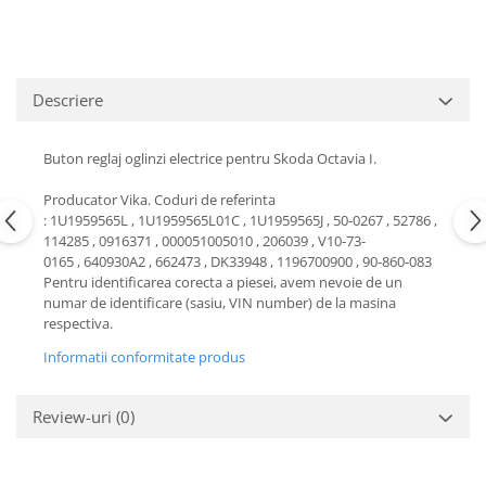
Motor
Becuri
Transmisie
Becuri 12V
Chevrolet
Bujii motor
Descriere
Filtre
Capacele prezoane
Electrice
Curele accesorii
Buton reglaj oglinzi electrice pentru Skoda Octavia I.
Motor
Electrolit si accesorii
Suspensie
Producator Vika. Coduri de referinta
Chrysler
: 1U1959565L , 1U1959565L01C , 1U1959565J , 50-0267 , 52786 ,
Lichid antigel
114285 , 0916371 , 000051005010 , 206039 , V10-73-
Directie
E-oil
0165 , 640930A2 , 662473 , DK33948 , 1196700900 , 90-860-083
Electrice
Pentru identificarea corecta a piesei, avem nevoie de un
HEPU
numar de identificare (sasiu, VIN number) de la masina
Motor
Hexol
respectiva.
Citroen
MTR
Informatii conformitate produs
OE VW
Racire
Starline
Motor
Review-uri
(0)
Lichid frana
Filtre
Directie
ATE
Electrice