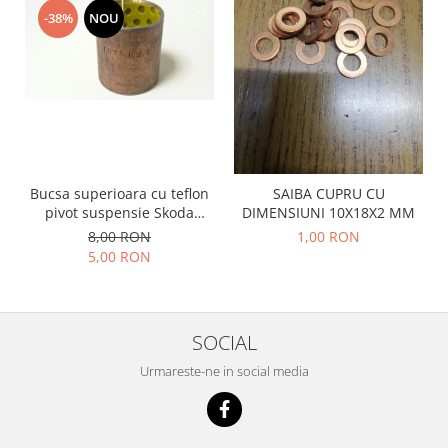
Prelix
-38%
NOU
Franare
TRW
Suspensie
Piese alternator-electromotor
Dacia
Arc Carbune
Duster
Bendix
Logan
Bobine cuplare
Sandero
Carbune alternatoare-
electromotoare
Daewoo
Bucsa superioara cu teflon
SAIBA CUPRU CU
Coroana reductor
pivot suspensie Skoda
DIMENSIUNI 10X18X2 MM
Racire
S100-105-120-130
Rulmenti
8,00 RON
1,00 RON
Electrice
5,00 RON
Releuri
Filtre
Saibe
Directie
Electrice
SIGURANTE SEEGER
SOCIAL
Motor
Silicoane etansare
Urmareste-ne in social media
Suspensie
Solutie lipit radiator
Transmisie
Wynns
Fiat
Solutii AdBlue