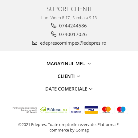
Racire
SUPORT CLIENTI
Solutii de curatat
Franare
Bardiauto
Luni-Vineri 8-17 , Sambata 9-13
Filtre
0744244586
Breckner
Directie
Cartechnic
0740017026
Electrice
Clear Vision
edeprescomimpex@edepres.ro
Motor
Hepu
Suspensie
K2
Transmisie
MAGAZINUL MEU
Kross
Ford
Liqui Moly
CLIENTI
Suspensie
Nuovo Derm
Racire
DATE COMERCIALE
Trw
Franare
Wynns
Motor
Solutii de intretinere
Filtre
Spray
Ambreiaj
Caroserie
©2021 Edepres. Toate drepturile rezervate.
Platforma E-
Supape
commerce by Gomag
Directie
Unsoare