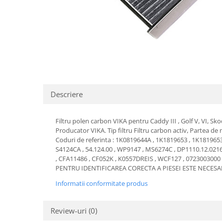
Transmisie
Castrol
Aditiv cutie viteze
Suspensie
Mannol
Metabond
Racire
Ravenol
Wynns
Franare
Swag
Aditiv ulei motor
Esapament
Ulei servodirectie-hidraulic
2+2
Motor
2+2
Flash
Electrice
Febi
Kraftmann
Descriere
Filtre
Mannol
Kross
Autocamioane Utilaje
Ravenol
Liqui Moly
Filtru polen carbon VIKA pentru Caddy III , Golf V, VI, Skod
Electrice
VAG GROUP
Producator VIKA. Tip filtru Filtru carbon activ, Partea d
Metabond
Filtre
Ulei amestec
Coduri de referinta : 1K0819644A , 1K1819653 , 1K181965
Wynns
S4124CA , 54.124.00 , WP9147 , MS6274C , DP1110.12.021
BMW
Hexol
Alcool Tehnic
, CFA11486 , CF052K , K0557DREIS , WCF127 , 0723003000
Racire
Ulei hidraulic
PENTRU IDENTIFICAREA CORECTA A PIESEI ESTE NECESA
Antifon pensulabil
Franare
Hexol
Informatii conformitate produs
Antifon pistolabil
Filtre
Ulei transmisie
Apa distilata
Directie
Hexol
Review-uri
(0)
Electrice
Banda izolatoare