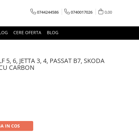
0744244586
0740017026
0,00
LOG
CERE OFERTA
BLOG
5, 6, JETTA 3, 4, PASSAT B7, SKODA
2 CU CARBON
A IN COS