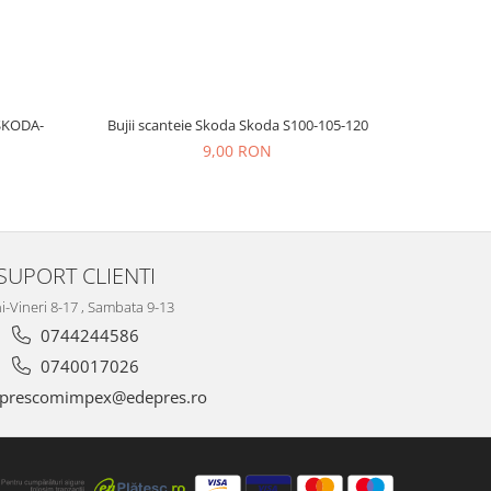
SKODA-
Bujii scanteie Skoda Skoda S100-105-120
BUJII A
9,00 RON
SUPORT CLIENTI
i-Vineri 8-17 , Sambata 9-13
0744244586
0740017026
prescomimpex@edepres.ro