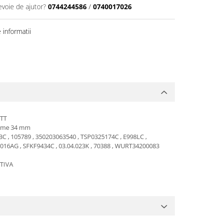
evoie de ajutor?
0744244586
/
0740017026
informatii
 TT
time 34 mm
3C , 105789 , 350203063540 , TSP0325174C , E998LC ,
0016AG , SFKF9434C , 03.04.023K , 70388 , WURT34200083
TIVA