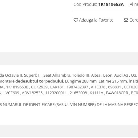
Cod Produs:
1K1819653A
Ai n
Adauga la Favorite
Cere 
a Octavia II, Superb II , Seat Alhambra, Toledo III, Altea , Leon, Audi A3 , Q3,
e montare
dedesubtul torpedoului
, Lungime 288 mm, Latime 215 mm, Înal
3A , 1K1819653B , CUK2939 , LAK181 , 1987432397 , AHC378 , 698801 , CCF030
6 , LVCF609 , ADV182535 , 1123200011 , 21653008 , K1111A , B4W018CPR , PC
R NUMARUL DE IDENTIFICARE (SASIU , VIN NUMBER) DE LA MASINA RESPEC