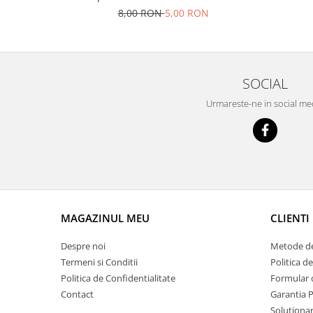
Prelix
8,00 RON
5,00 RON
Franare
TRW
Suspensie
Piese alternator-electromotor
Dacia
Arc Carbune
Duster
Bendix
SOCIAL
Logan
Bobine cuplare
Urmareste-ne in social me
Sandero
Carbune alternatoare-
electromotoare
Daewoo
Coroana reductor
Racire
Rulmenti
Electrice
Releuri
Filtre
Saibe
Directie
MAGAZINUL MEU
CLIENTI
Electrice
SIGURANTE SEEGER
Motor
Despre noi
Metode de
Silicoane etansare
Suspensie
Termeni si Conditii
Politica d
Solutie lipit radiator
Politica de Confidentialitate
Formular 
Transmisie
Wynns
Contact
Garantia 
Fiat
Solutii AdBlue
Solutionare