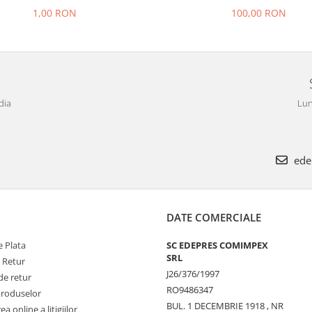
1,00 RON
100,00 RON
dia
Lun
ede
DATE COMERCIALE
 Plata
SC EDEPRES COMIMPEX
SRL
e Retur
J26/376/1997
de retur
RO9486347
Produselor
BUL. 1 DECEMBRIE 1918 , NR
a online a litigiilor