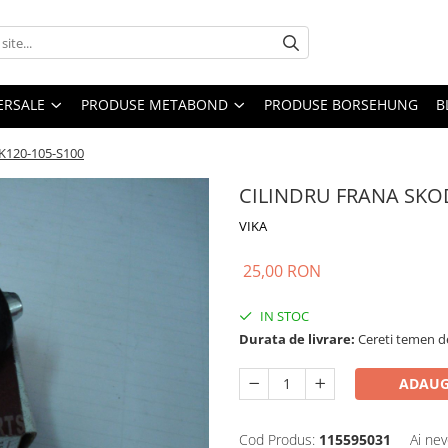
ERSALE
PRODUSE METABOND
PRODUSE BORSEHUNG
B
K120-105-S100
CILINDRU FRANA SKOD
VIKA
25,00 RON
IN STOC
Durata de livrare:
Cereti temen de
ADAUG
Cod Produs:
115595031
Ai nev