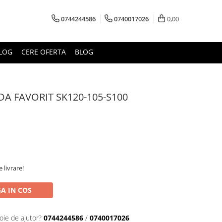
0744244586
0740017026
0,00
LOG
CERE OFERTA
BLOG
A FAVORIT SK120-105-S100
 livrare!
A IN COS
oie de ajutor?
0744244586
/
0740017026