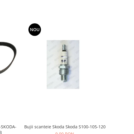
NOU
Bujii scanteie Skoda Skoda S100-105-120
T-SKODA-
BUJII AP
3
9,00 RON