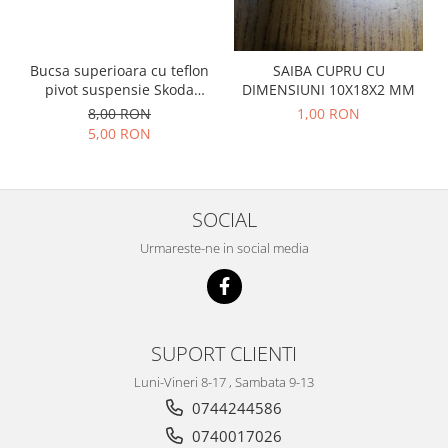
Prelix
Franare
TRW
Suspensie
Piese alternator-electromotor
Bucsa superioara cu teflon
SAIBA CUPRU CU
Dacia
Arc Carbune
pivot suspensie Skoda
DIMENSIUNI 10X18X2 MM
Duster
S100-105-120-130
Bendix
8,00 RON
1,00 RON
5,00 RON
Logan
Bobine cuplare
Sandero
Carbune alternatoare-
electromotoare
Daewoo
Coroana reductor
SOCIAL
Racire
Rulmenti
Electrice
Urmareste-ne in social media
Releuri
Filtre
Saibe
Directie
Electrice
SIGURANTE SEEGER
Motor
SUPORT CLIENTI
Silicoane etansare
Suspensie
Luni-Vineri 8-17 , Sambata 9-13
Solutie lipit radiator
Transmisie
0744244586
Wynns
Fiat
0740017026
Solutii AdBlue