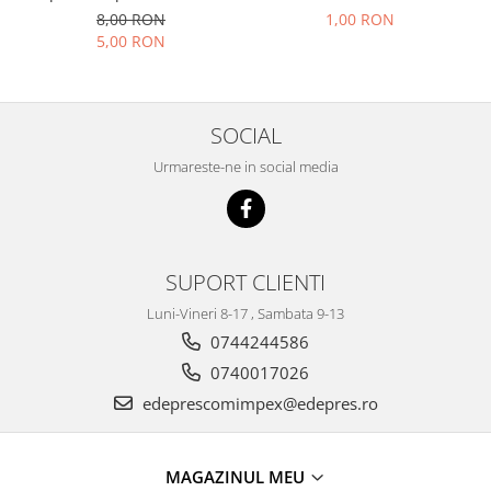
Racire
S100-105-120-130
8,00 RON
1,00 RON
Solutii de curatat
Franare
5,00 RON
Bardiauto
Filtre
Breckner
Directie
Cartechnic
Electrice
SOCIAL
Clear Vision
Motor
Urmareste-ne in social media
Hepu
Suspensie
K2
Transmisie
Kross
Ford
Liqui Moly
Suspensie
SUPORT CLIENTI
Nuovo Derm
Racire
Luni-Vineri 8-17 , Sambata 9-13
Trw
Franare
0744244586
Wynns
Motor
0740017026
Solutii de intretinere
Filtre
edeprescomimpex@edepres.ro
Spray
Ambreiaj
Caroserie
Supape
Directie
MAGAZINUL MEU
Unsoare