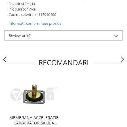
Favorit si Felicia.
Motor
Becuri
Producator Vika.
Transmisie
Cod de referinta : 115940400
Becuri 12V
Chevrolet
Informatii conformitate produs
Bujii motor
Filtre
Capacele prezoane
Review-uri
(0)
Electrice
Curele accesorii
Motor
Electrolit si accesorii
Suspensie
Chrysler
Lichid antigel
RECOMANDARI
Directie
E-oil
Electrice
HEPU
Motor
Hexol
Citroen
MTR
OE VW
Racire
Starline
Motor
Lichid frana
Filtre
MEMBRANA ACCELERATIE
Directie
ATE
CARBURATOR SKODA
Electrice