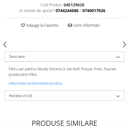
Cod Produs:
04E129620
Motor
Becuri
Ai nevoie de ajutor?
0744244586
/
0740017026
Transmisie
Becuri 12V
Chevrolet
Bujii motor
Adauga la Favorite
Cere informatii
Filtre
Capacele prezoane
Electrice
Curele accesorii
Motor
Electrolit si accesorii
Suspensie
Descriere
Chrysler
Lichid antigel
Directie
E-oil
Filtru aer pentru Skoda Octavia 3, Vw Golf, Passat, Polo, Touran,
producator Vika.
Electrice
HEPU
Motor
Informatii conformitate produs
Hexol
Citroen
MTR
Review-uri
(0)
OE VW
Racire
Starline
Motor
Lichid frana
Filtre
PRODUSE SIMILARE
Directie
ATE
Electrice