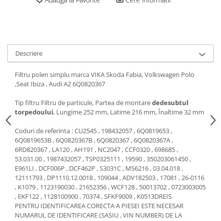
Motor
Becuri
Transmisie
Becuri 12V
Chevrolet
Bujii motor
Filtre
Descriere
Capacele prezoane
Electrice
Curele accesorii
Motor
Filtru polen simplu marca VIKA Skoda Fabia, Volkswagen Polo
,Seat Ibiza , Audi A2 6Q0820367
Electrolit si accesorii
Suspensie
Chrysler
Lichid antigel
Tip filtru Filtru de particule, Partea de montare
dedesubtul
torpedoului
, Lungime 252 mm, Latime 216 mm, Înaltime 32 mm
Directie
E-oil
Electrice
HEPU
Coduri de referinta : CU2545 , 198432057 , 6Q0819653 ,
6Q0819653B , 6Q0820367B , 6Q0820367 , 6Q0820367A ,
Motor
Hexol
6RD820367 , LA120 , AH191 , NC2047 , CCF0320 , 698685 ,
Citroen
MTR
53.031.00 ,
1987432057 , TSP0325111 , 19590 , 350203061450 ,
OE VW
E961LI ,
DCF006P ,
DCF462P ,
S3031C ,
MS6216 , 03.04.018 ,
Racire
12111793 , DP1110.12.0018 , 109044 , ADV182503 , 17081 , 26-0116
Starline
Motor
, K1079 , 1123190030 , 21652356 , WCF128 ,
50013702 , 0723003005
Lichid frana
Filtre
, EKF122 ,
1128100900 ,
70374 , SFKF9009 ,
K0513DREIS
PENTRU IDENTIFICAREA CORECTA A PIESEI ESTE NECESAR
Directie
ATE
NUMARUL DE IDENTIFICARE (SASIU , VIN NUMBER) DE LA
Electrice