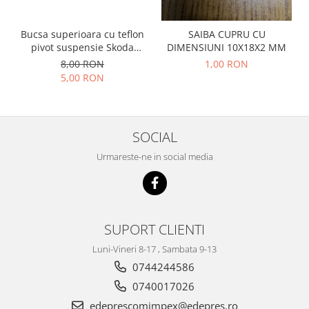
Racire
Solutii de curatat
Franare
Bucsa superioara cu teflon
SAIBA CUPRU CU
Bardiauto
Filtre
pivot suspensie Skoda
DIMENSIUNI 10X18X2 MM
Breckner
Directie
S100-105-120-130
8,00 RON
1,00 RON
Cartechnic
5,00 RON
Electrice
Clear Vision
Motor
Hepu
Suspensie
K2
Transmisie
SOCIAL
Kross
Ford
Urmareste-ne in social media
Liqui Moly
Suspensie
Nuovo Derm
Racire
Trw
Franare
Wynns
Motor
SUPORT CLIENTI
Solutii de intretinere
Filtre
Luni-Vineri 8-17 , Sambata 9-13
Spray
Ambreiaj
0744244586
Caroserie
Supape
0740017026
Directie
Unsoare
edeprescomimpex@edepres.ro