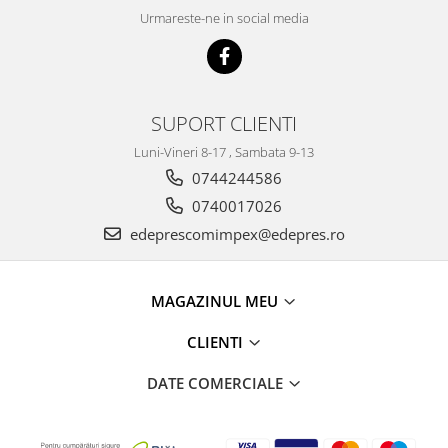
Racire
Urmareste-ne in social media
Solutii de curatat
Franare
Bardiauto
Filtre
Breckner
Directie
Cartechnic
Electrice
SUPORT CLIENTI
Clear Vision
Motor
Luni-Vineri 8-17 , Sambata 9-13
Hepu
Suspensie
0744244586
K2
Transmisie
0740017026
Kross
Ford
edeprescomimpex@edepres.ro
Liqui Moly
Suspensie
Nuovo Derm
Racire
Trw
Franare
MAGAZINUL MEU
Wynns
Motor
CLIENTI
Solutii de intretinere
Filtre
Spray
Ambreiaj
DATE COMERCIALE
Caroserie
Supape
Directie
Unsoare