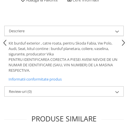
Motor
Becuri
Transmisie
Becuri 12V
Chevrolet
Bujii motor
Filtre
Descriere
Capacele prezoane
Electrice
Curele accesorii
Motor
Kit burduf exterior , catre roata, pentru Skoda Fabia, Vw Polo,
Audi, Seat, kitul contine : burduf planetara, coliere, vaselina,
Electrolit si accesorii
Suspensie
sigurante, producator Vika
Chrysler
Lichid antigel
PENTRU IDENTIFICAREA CORECTA A PIESEI AVEM NEVOIE DE UN
NUMAR DE IDENTIFICARE (SAIU, VIN NUMBER) DE LA MASINA
Directie
E-oil
RESPECTIVA.
Electrice
HEPU
Informatii conformitate produs
Motor
Hexol
Citroen
MTR
Review-uri
(0)
OE VW
Racire
Starline
Motor
Lichid frana
Filtre
PRODUSE SIMILARE
Directie
ATE
Electrice