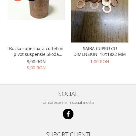
Racire
Solutii de curatat
Franare
Bardiauto
Filtre
Breckner
Directie
Cartechnic
Electrice
Clear Vision
Motor
Bucsa superioara cu teflon
SAIBA CUPRU CU
Hepu
Suspensie
pivot suspensie Skoda
DIMENSIUNI 10X18X2 MM
K2
Transmisie
S100-105-120-130
8,00 RON
1,00 RON
Kross
Ford
5,00 RON
Liqui Moly
Suspensie
Nuovo Derm
Racire
Trw
Franare
SOCIAL
Wynns
Motor
Urmareste-ne in social media
Solutii de intretinere
Filtre
Spray
Ambreiaj
Caroserie
Supape
Directie
Unsoare
SUPORT CLIENTI