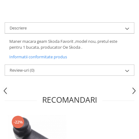
Motor
Becuri
Transmisie
Becuri 12V
Chevrolet
Bujii motor
Descriere
Filtre
Capacele prezoane
Electrice
Maner macara geam Skoda Favorit ,model nou, pretul este
Curele accesorii
Motor
pentru 1 bucata, producator Oe Skoda .
Electrolit si accesorii
Suspensie
Informatii conformitate produs
Chrysler
Lichid antigel
Review-uri
(0)
Directie
E-oil
Electrice
HEPU
Motor
Hexol
Citroen
RECOMANDARI
MTR
OE VW
Racire
Starline
Motor
Lichid frana
-22%
Filtre
Directie
ATE
Electrice