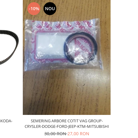
-10%
NOU
NOU
SKODA-
SEMERING ARBORE COTIT VAG GROUP-
Bujii sca
CRYSLER-DODGE-FORD-JEEP-KTM-MITSUBISHI
30,00 RON
27,00 RON