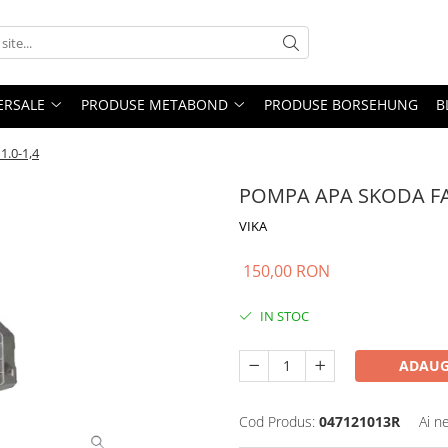
ERSALE
PRODUSE METABOND
PRODUSE BORSEHUNG
B
.0-1,4
POMPA APA SKODA FAB
VIKA
150,00 RON
IN STOC
ADAUG
Cod Produs:
047121013R
Ai n