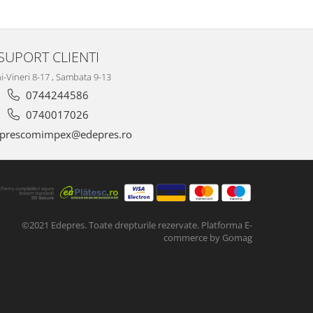
SUPORT CLIENTI
i-Vineri 8-17 , Sambata 9-13
0744244586
0740017026
prescomimpex@edepres.ro
©2021 Edepres. Toate drepturile rezervate.
Platforma E-
commerce by Gomag