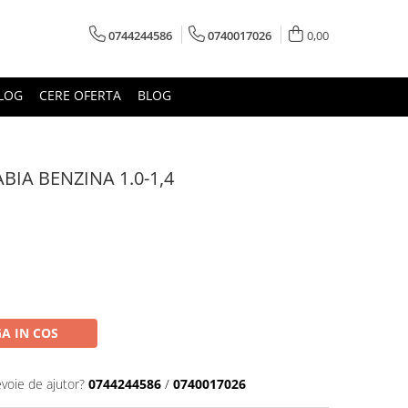
0744244586
0740017026
0,00
LOG
CERE OFERTA
BLOG
IA BENZINA 1.0-1,4
A IN COS
evoie de ajutor?
0744244586
/
0740017026