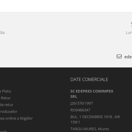
dia
Lun
ede
DATE COMERCIALE
 Plata
SC EDEPRES COMIMPEX
SRL
e Retur
J26/376/1997
de retur
RO9486347
Produselor
BUL. 1 DECEMBRIE 1918 , NR
a online a litigiilor
159/1
TARGU MURES, Mures
port