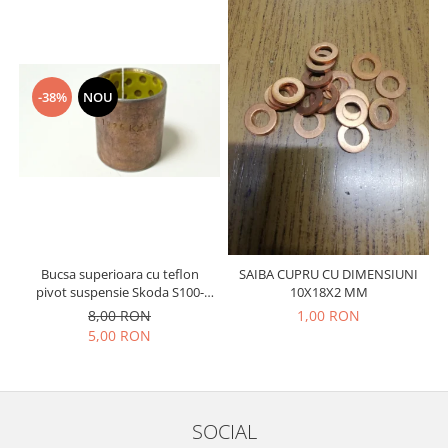
Prelix
Franare
TRW
Suspensie
Piese alternator-electromotor
Dacia
Arc Carbune
-38%
NOU
Duster
Bendix
Logan
Bobine cuplare
Sandero
Carbune alternatoare-
electromotoare
Daewoo
Coroana reductor
Racire
Rulmenti
Electrice
Releuri
Filtre
Bucsa superioara cu teflon
SAIBA CUPRU CU DIMENSIUNI
pivot suspensie Skoda S100-
10X18X2 MM
Saibe
Directie
105-120-130
8,00 RON
1,00 RON
Electrice
SIGURANTE SEEGER
5,00 RON
Motor
Silicoane etansare
Suspensie
Solutie lipit radiator
Transmisie
Wynns
Fiat
SOCIAL
Solutii AdBlue