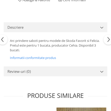
Motor
Becuri
Transmisie
Becuri 12V
Chevrolet
Bujii motor
Filtre
Descriere
Capacele prezoane
Electrice
Curele accesorii
Motor
Arc prindere saboti pentru modele de Skoda Favorit si Felicia.
Electrolit si accesorii
Suspensie
Pretul este pentru 1 bucata, producator Cehia. Disponibil 3
bucati.
Chrysler
Lichid antigel
Informatii conformitate produs
Directie
E-oil
Electrice
HEPU
Motor
Review-uri
(0)
Hexol
Citroen
MTR
OE VW
Racire
Starline
Motor
PRODUSE SIMILARE
Lichid frana
Filtre
Directie
ATE
Electrice