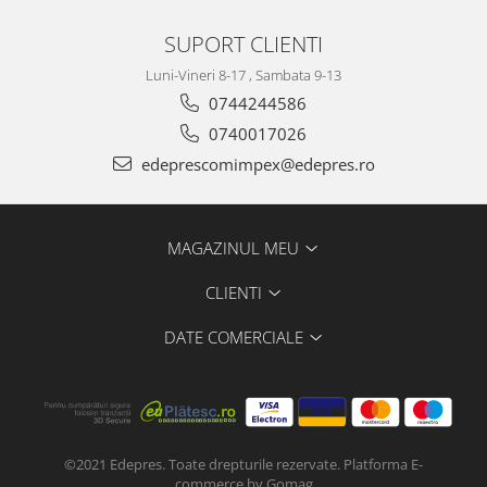
Electrice
Vopsea Spray
Transmisie
SUPORT CLIENTI
Fso
Luni-Vineri 8-17 , Sambata 9-13
Motor
0744244586
Honda
0740017026
Filtre
edeprescomimpex@edepres.ro
Electrice
Franare
Hyundai
MAGAZINUL MEU
Racire
CLIENTI
Filtre
Franare
DATE COMERCIALE
Isuzu
Racire
Franare
Filtre
©2021 Edepres. Toate drepturile rezervate.
Platforma E-
Motor
commerce by Gomag