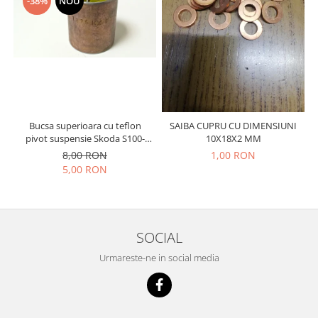
-38%
NOU
Racire
Solutii de curatat
Franare
Bardiauto
Filtre
Breckner
Directie
Cartechnic
Electrice
Clear Vision
Motor
Hepu
Suspensie
Bucsa superioara cu teflon
SAIBA CUPRU CU DIMENSIUNI
K2
Transmisie
pivot suspensie Skoda S100-
10X18X2 MM
Kross
105-120-130
Ford
8,00 RON
1,00 RON
Liqui Moly
5,00 RON
Suspensie
Nuovo Derm
Racire
Trw
Franare
Wynns
Motor
SOCIAL
Solutii de intretinere
Filtre
Urmareste-ne in social media
Spray
Ambreiaj
Caroserie
Supape
Directie
Unsoare