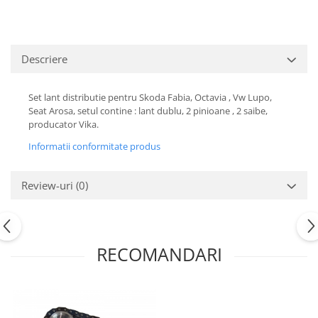
Motor
Becuri
Transmisie
Becuri 12V
Chevrolet
Bujii motor
Descriere
Filtre
Capacele prezoane
Electrice
Set lant distributie pentru Skoda Fabia, Octavia , Vw Lupo,
Curele accesorii
Motor
Seat Arosa, setul contine : lant dublu, 2 pinioane , 2 saibe,
Electrolit si accesorii
producator Vika.
Suspensie
Chrysler
Lichid antigel
Informatii conformitate produs
Directie
E-oil
Electrice
Review-uri
(0)
HEPU
Motor
Hexol
Citroen
MTR
OE VW
Racire
RECOMANDARI
Starline
Motor
Lichid frana
Filtre
Directie
ATE
Electrice