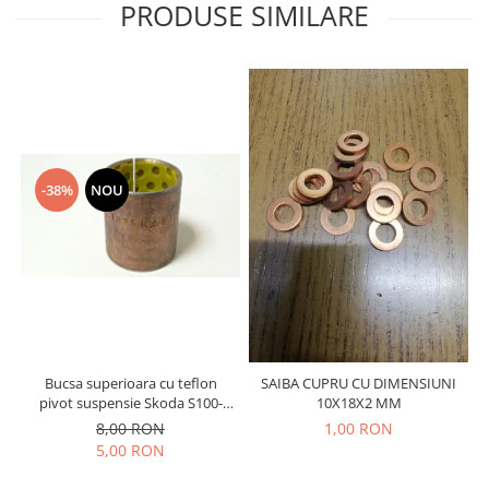
Prelix
PRODUSE SIMILARE
Franare
TRW
Suspensie
Piese alternator-electromotor
Dacia
Arc Carbune
Duster
Bendix
Logan
Bobine cuplare
Sandero
Carbune alternatoare-
-38%
NOU
electromotoare
Daewoo
Coroana reductor
Racire
Rulmenti
Electrice
Releuri
Filtre
Saibe
Directie
Electrice
SIGURANTE SEEGER
Motor
Bucsa superioara cu teflon
SAIBA CUPRU CU DIMENSIUNI
Silicoane etansare
pivot suspensie Skoda S100-
10X18X2 MM
Suspensie
Solutie lipit radiator
105-120-130
8,00 RON
1,00 RON
Transmisie
5,00 RON
Wynns
Fiat
Solutii AdBlue