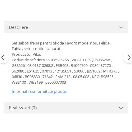
Motor
Becuri
Transmisie
Becuri 12V
Chevrolet
Bujii motor
Descriere
Filtre
Capacele prezoane
Electrice
Curele accesorii
Set saboti frana pentru Skoda Favorit model nou, Felicia ,
Motor
Fabia , setul contine 4 bucati.
Electrolit si accesorii
Suspensie
Producator Vika.
Chrysler
Coduri de referinta : 6U0698525A , WBS100 , 6Q0698525A ,
Lichid antigel
GS8526 , 03.0137-0268.2 , FSB408 , 91044700 , 0986487270 ,
Directie
E-oil
562080 , LS1625 , 07013 , 12135651 , 53086 , JBS1002 , MFR373 ,
Electrice
06830 , BC06830 , 71842 , FMA.213 , 08.05.008 , KRO-BS8526 ,
HEPU
WBS100 , WBS199 , 0950007003
Motor
Hexol
Informatii conformitate produs
Citroen
MTR
OE VW
Racire
Review-uri
(0)
Starline
Motor
Lichid frana
Filtre
Directie
ATE
Electrice