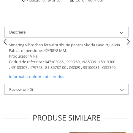
Motor
Becuri
Transmisie
Becuri 12V
Chevrolet
Bujii motor
Filtre
Descriere
Capacele prezoane
Electrice
Curele accesorii
Motor
Simering vibrochen fata-distributie pentru Skoda Favoirt,Felicia ,
Fabia , dimensiune: 42*58*8 MM.
Electrolit si accesorii
Suspensie
Producator Vika.
Chrysler
Lichid antigel
Coduri de referinta : 047103085 , 290.760 , NA5306 , 15019300
, 49105307 , 179743 , 81-36787-00 , OS529 , 33106931 , OS5346
Directie
E-oil
Informatii conformitate produs
Electrice
HEPU
Motor
Hexol
Review-uri
(0)
Citroen
MTR
OE VW
Racire
Starline
Motor
PRODUSE SIMILARE
Lichid frana
Filtre
Directie
ATE
Electrice