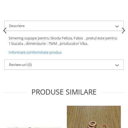
Motor
Becuri
Transmisie
Becuri 12V
Chevrolet
Bujii motor
Descriere
Filtre
Capacele prezoane
Electrice
Simering supape pentru Skoda Felicia, Fabia , pretul este pentru
Curele accesorii
Motor
1 bucata , dimensiune : 7MM , producator Vika.
Electrolit si accesorii
Suspensie
Informatii conformitate produs
Chrysler
Lichid antigel
Review-uri
(0)
Directie
E-oil
Electrice
HEPU
Motor
Hexol
Citroen
PRODUSE SIMILARE
MTR
OE VW
Racire
Starline
Motor
Lichid frana
Filtre
Directie
ATE
Electrice