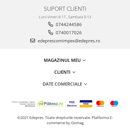
Racire
SUPORT CLIENTI
Solutii de curatat
Franare
Bardiauto
Luni-Vineri 8-17 , Sambata 9-13
Filtre
Breckner
0744244586
Directie
Cartechnic
0740017026
Electrice
Clear Vision
Motor
edeprescomimpex@edepres.ro
Hepu
Suspensie
K2
Transmisie
MAGAZINUL MEU
Kross
Ford
Liqui Moly
CLIENTI
Suspensie
Nuovo Derm
Racire
DATE COMERCIALE
Trw
Franare
Wynns
Motor
Solutii de intretinere
Filtre
Spray
Ambreiaj
Caroserie
Supape
©2021 Edepres. Toate drepturile rezervate.
Platforma E-
commerce by Gomag
Directie
Unsoare