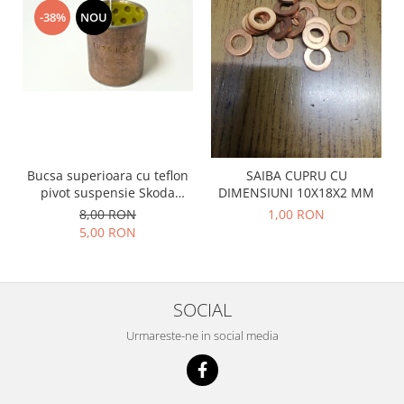
Prelix
-38%
NOU
Franare
TRW
Suspensie
Piese alternator-electromotor
Dacia
Arc Carbune
Duster
Bendix
Logan
Bobine cuplare
Sandero
Carbune alternatoare-
electromotoare
Daewoo
Bucsa superioara cu teflon
SAIBA CUPRU CU
Coroana reductor
pivot suspensie Skoda
DIMENSIUNI 10X18X2 MM
Racire
S100-105-120-130
Rulmenti
8,00 RON
1,00 RON
Electrice
5,00 RON
Releuri
Filtre
Saibe
Directie
Electrice
SIGURANTE SEEGER
SOCIAL
Motor
Silicoane etansare
Urmareste-ne in social media
Suspensie
Solutie lipit radiator
Transmisie
Wynns
Fiat
Solutii AdBlue