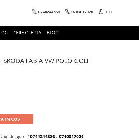
0744244586
0740017026
0,00
LOG
CERE OFERTA
BLOG
I SKODA FABIA-VW POLO-GOLF
A IN COS
evoie de ajutor?
0744244586
/
0740017026