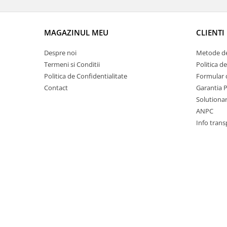
Racire
Solutii de curatat
Franare
Bardiauto
Filtre
MAGAZINUL MEU
CLIENTI
Breckner
Directie
Despre noi
Metode de
Cartechnic
Electrice
Termeni si Conditii
Politica d
Clear Vision
Motor
Politica de Confidentialitate
Formular 
Hepu
Suspensie
Contact
Garantia 
K2
Transmisie
Solutionare
Kross
Ford
ANPC
Liqui Moly
Info trans
Suspensie
Nuovo Derm
Racire
Trw
Franare
Wynns
Motor
Solutii de intretinere
Filtre
Spray
Ambreiaj
Caroserie
Supape
Directie
Unsoare