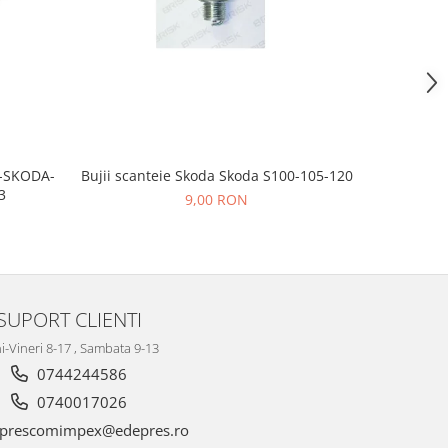
Bujii scanteie Skoda Skoda S100-105-120
T-SKODA-
BUJII AP
3
9,00 RON
SUPORT CLIENTI
i-Vineri 8-17 , Sambata 9-13
0744244586
0740017026
prescomimpex@edepres.ro