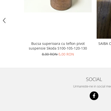
Prelix
Franare
TRW
Suspensie
Piese alternator-electromotor
Dacia
Arc Carbune
Duster
Bendix
Logan
Bobine cuplare
Sandero
Carbune alternatoare-
Bucsa superioara cu teflon pivot
SAIBA 
electromotoare
Daewoo
suspensie Skoda S100-105-120-130
Coroana reductor
Racire
8,00 RON
5,00 RON
Rulmenti
Electrice
Releuri
Filtre
Saibe
Directie
SOCIAL
Electrice
SIGURANTE SEEGER
Motor
Urmareste-ne in social me
Silicoane etansare
Suspensie
Solutie lipit radiator
Transmisie
Wynns
Fiat
Solutii AdBlue