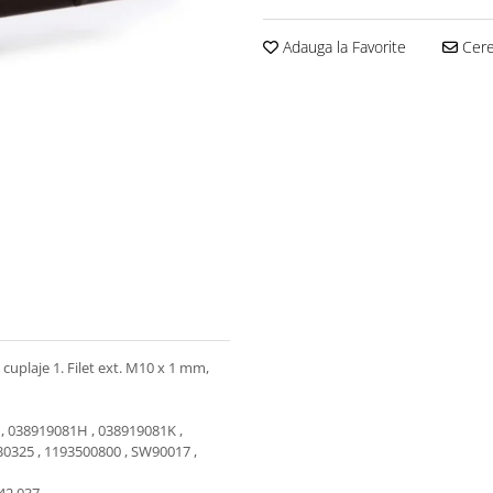
Adauga la Favorite
Cere 
 cuplaje 1. Filet ext. M10 x 1 mm,
 , 038919081H , 038919081K ,
330325 , 1193500800 , SW90017 ,