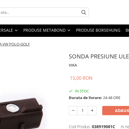
ERSALE
PRODUSE METABOND
PRODUSE BORSEHUNG
B
IA-VW POLO-GOLF
SONDA PRESIUNE ULE
VIKA
15,00 RON
IN STOC
Durata de livrare:
24-48 ORE
ADAUG
Cod Produs:
038919081C
Ai n