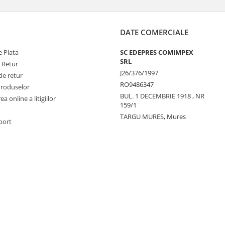
DATE COMERCIALE
 Plata
SC EDEPRES COMIMPEX
SRL
e Retur
J26/376/1997
de retur
RO9486347
Produselor
BUL. 1 DECEMBRIE 1918 , NR
a online a litigiilor
159/1
TARGU MURES, Mures
port