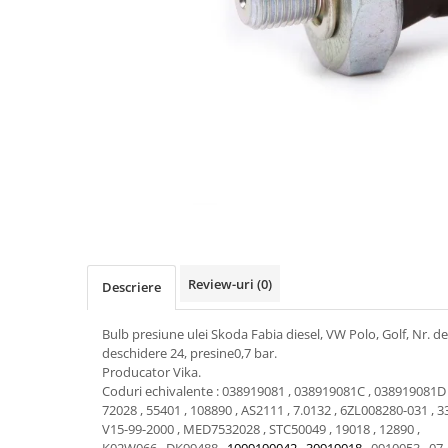
Transmisie
Castrol
Aditiv cutie viteze
Suspensie
Mannol
Metabond
Racire
Ravenol
Wynns
Franare
Swag
Aditiv ulei motor
Esapament
Ulei servodirectie-hidraulic
2+2
Motor
2+2
Flash
Electrice
Febi
Kraftmann
Filtre
Mannol
Kross
Autocamioane Utilaje
Ravenol
Liqui Moly
Electrice
VAG GROUP
Metabond
Filtre
Ulei amestec
Review-uri
(0)
Descriere
Wynns
BMW
Hexol
Alcool Tehnic
Racire
Ulei hidraulic
Bulb presiune ulei Skoda Fabia diesel, VW Polo, Golf, Nr. de
Antifon pensulabil
deschidere 24, presine0,7 bar.
Franare
Hexol
Producator Vika.
Antifon pistolabil
Filtre
Ulei transmisie
Coduri echivalente : 038919081 , 038919081C , 038919081D
72028 , 55401 , 108890 , AS2111 , 7.0132 , 6ZL008280-031 , 
Apa distilata
Directie
Hexol
V15-99-2000 , MED7532028 , STC50049 , 19018 , 12890 ,
Electrice
Banda izolatoare