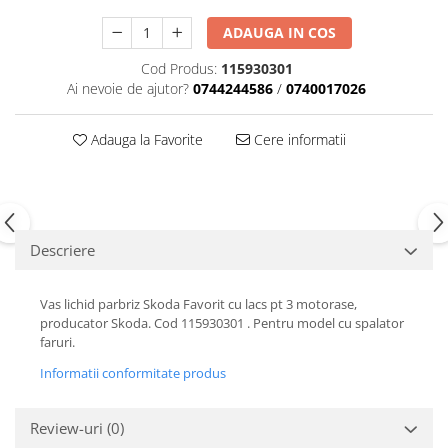
Motor
Becuri
ADAUGA IN COS
Transmisie
Becuri 12V
Cod Produs:
115930301
Chevrolet
Bujii motor
Ai nevoie de ajutor?
0744244586
/
0740017026
Filtre
Capacele prezoane
Electrice
Adauga la Favorite
Cere informatii
Curele accesorii
Motor
Electrolit si accesorii
Suspensie
Chrysler
Lichid antigel
Directie
E-oil
Descriere
Electrice
HEPU
Motor
Hexol
Vas lichid parbriz Skoda Favorit cu lacs pt 3 motorase,
Citroen
MTR
producator Skoda. Cod 115930301 . Pentru model cu spalator
OE VW
faruri.
Racire
Starline
Motor
Informatii conformitate produs
Lichid frana
Filtre
Directie
ATE
Review-uri
(0)
Electrice