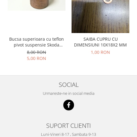
Prelix
Franare
TRW
Suspensie
Piese alternator-electromotor
Dacia
Arc Carbune
Duster
Bendix
Bucsa superioara cu teflon
SAIBA CUPRU CU
Logan
Bobine cuplare
pivot suspensie Skoda
DIMENSIUNI 10X18X2 MM
Sandero
Carbune alternatoare-
S100-105-120-130
8,00 RON
1,00 RON
electromotoare
Daewoo
5,00 RON
Coroana reductor
Racire
Rulmenti
Electrice
Releuri
Filtre
SOCIAL
Saibe
Directie
Urmareste-ne in social media
Electrice
SIGURANTE SEEGER
Motor
Silicoane etansare
Suspensie
Solutie lipit radiator
Transmisie
SUPORT CLIENTI
Wynns
Fiat
Luni-Vineri 8-17 , Sambata 9-13
Solutii AdBlue