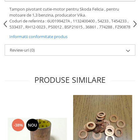
Motor
Becuri
Tampon pivotant cutie-motor pentru Skoda Felicia , pentru
Transmisie
motoare de 1,3 benzina, producator Vika.
Becuri 12V
Coduri de referinta : 6U0199427A , 1132400400 , 54233 , T454233 ,
Chevrolet
Bujii motor
533437 , RH12-0023 , PS0012 , BSP21615 , 36861 , 774288 , FZ90878
Filtre
Capacele prezoane
Informatii conformitate produs
Electrice
Curele accesorii
Motor
Review-uri
(0)
Electrolit si accesorii
Suspensie
Chrysler
Lichid antigel
Directie
E-oil
PRODUSE SIMILARE
Electrice
HEPU
Motor
Hexol
Citroen
MTR
OE VW
Racire
Starline
Motor
Lichid frana
Filtre
-38%
NOU
Directie
ATE
Electrice