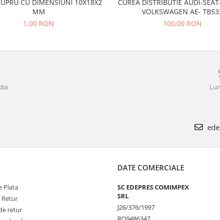
CUPRU CU DIMENSIUNI 10X18X2
CUREA DISTRIBUTIE AUDI-SEA
MM
VOLKSWAGEN AE- TB53
1,00 RON
100,00 RON
dia
Lun
ede
DATE COMERCIALE
 Plata
SC EDEPRES COMIMPEX
SRL
e Retur
J26/376/1997
de retur
RO9486347