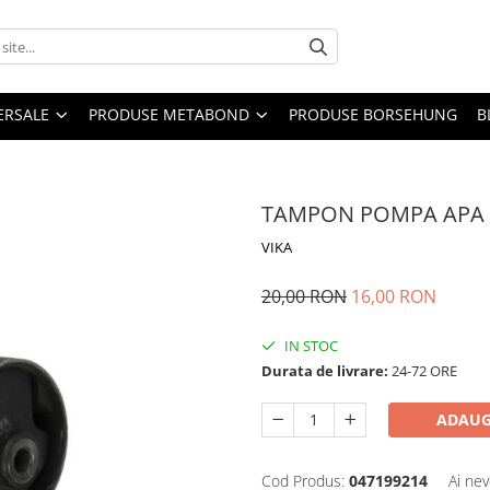
ERSALE
PRODUSE METABOND
PRODUSE BORSEHUNG
B
TAMPON POMPA APA F
VIKA
20,00 RON
16,00 RON
IN STOC
Durata de livrare:
24-72 ORE
ADAUG
Cod Produs:
047199214
Ai nev