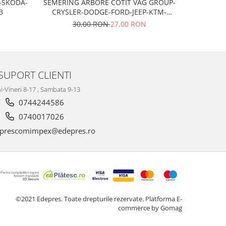
T-SKODA-
SEMERING ARBORE COTIT VAG GROUP-
Bujii scan
3
CRYSLER-DODGE-FORD-JEEP-KTM-
MITSUBISHI
30,00 RON
27,00 RON
SUPORT CLIENTI
i-Vineri 8-17 , Sambata 9-13
0744244586
0740017026
prescomimpex@edepres.ro
©2021 Edepres. Toate drepturile rezervate.
Platforma E-
commerce by Gomag