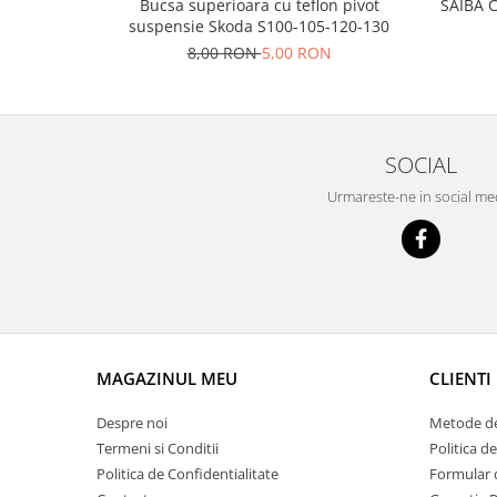
Prelix
Bucsa superioara cu teflon pivot
SAIBA 
suspensie Skoda S100-105-120-130
Franare
TRW
8,00 RON
5,00 RON
Suspensie
Piese alternator-electromotor
Dacia
Arc Carbune
Duster
Bendix
Logan
Bobine cuplare
SOCIAL
Sandero
Carbune alternatoare-
Urmareste-ne in social me
electromotoare
Daewoo
Coroana reductor
Racire
Rulmenti
Electrice
Releuri
Filtre
Saibe
Directie
Electrice
SIGURANTE SEEGER
MAGAZINUL MEU
CLIENTI
Motor
Silicoane etansare
Suspensie
Despre noi
Metode de
Solutie lipit radiator
Transmisie
Termeni si Conditii
Politica d
Wynns
Fiat
Politica de Confidentialitate
Formular 
Solutii AdBlue