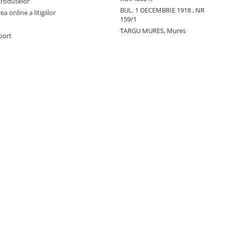
Produselor
BUL. 1 DECEMBRIE 1918 , NR
a online a litigiilor
159/1
TARGU MURES, Mures
port