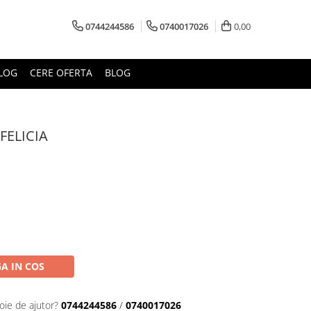
0744244586
0740017026
0,00
LOG
CERE OFERTA
BLOG
ELICIA
A IN COS
oie de ajutor?
0744244586
/
0740017026