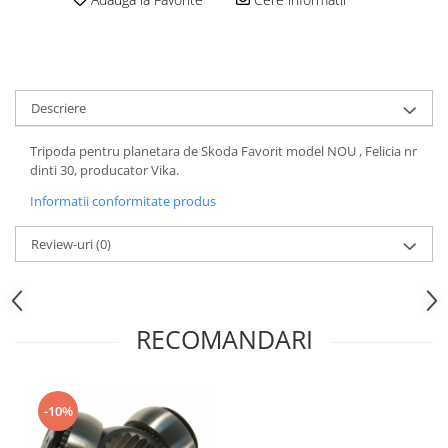
Motor
Becuri
Transmisie
Becuri 12V
Chevrolet
Bujii motor
Filtre
Descriere
Capacele prezoane
Electrice
Curele accesorii
Motor
Tripoda pentru planetara de Skoda Favorit model NOU , Felicia nr
dinti 30, producator Vika.
Electrolit si accesorii
Suspensie
Informatii conformitate produs
Chrysler
Lichid antigel
Directie
E-oil
Review-uri
(0)
Electrice
HEPU
Motor
Hexol
Citroen
MTR
RECOMANDARI
OE VW
Racire
Starline
Motor
Lichid frana
Filtre
-10%
Directie
ATE
Electrice