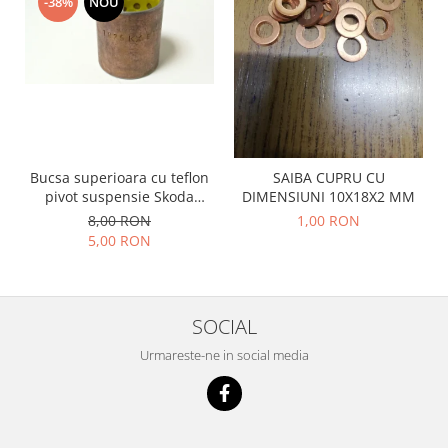
-38%
NOU
Racire
Solutii de curatat
Franare
Bardiauto
Filtre
Breckner
Directie
Cartechnic
Electrice
Clear Vision
Motor
Hepu
Suspensie
Bucsa superioara cu teflon
SAIBA CUPRU CU
K2
Transmisie
pivot suspensie Skoda
DIMENSIUNI 10X18X2 MM
Kross
S100-105-120-130
Ford
8,00 RON
1,00 RON
Liqui Moly
5,00 RON
Suspensie
Nuovo Derm
Racire
Trw
Franare
Wynns
SOCIAL
Motor
Solutii de intretinere
Filtre
Urmareste-ne in social media
Spray
Ambreiaj
Caroserie
Supape
Directie
Unsoare