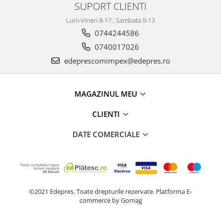
SUPORT CLIENTI
Electrice
Vopsea Spray
Transmisie
Luni-Vineri 8-17 , Sambata 9-13
Fso
0744244586
Motor
0740017026
Honda
edeprescomimpex@edepres.ro
Filtre
Electrice
MAGAZINUL MEU
Franare
Hyundai
CLIENTI
Racire
DATE COMERCIALE
Filtre
Franare
Isuzu
Racire
©2021 Edepres. Toate drepturile rezervate.
Platforma E-
Franare
commerce by Gomag
Filtre
Motor