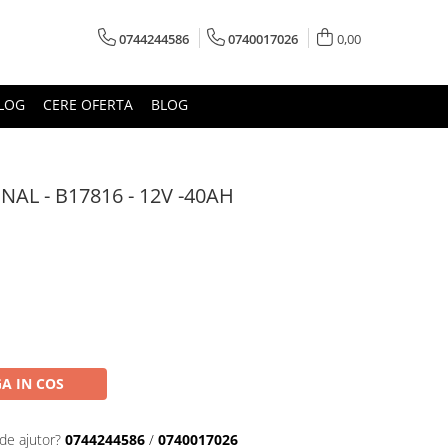
0744244586
0740017026
0,00
LOG
CERE OFERTA
BLOG
AL - B17816 - 12V -40AH
A IN COS
de ajutor?
0744244586
/
0740017026