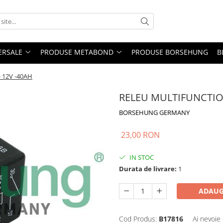
ERSALE
PRODUSE METABOND
PRODUSE BORSEHUNG
B
 12V -40AH
RELEU MULTIFUNCTION
BORSEHUNG GERMANY
23,00 RON
IN STOC
Durata de livrare:
1
ADAUG
Cod Produs:
B17816
Ai nevoie 