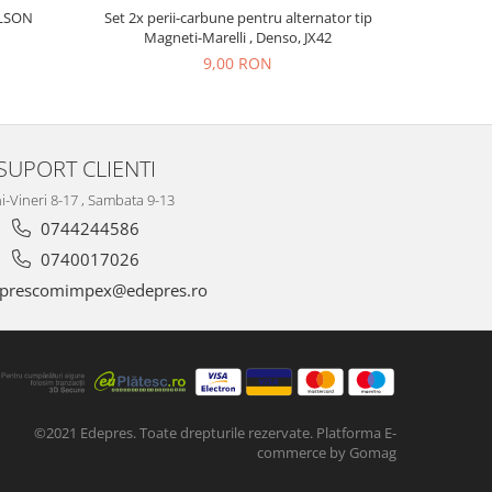
COLECTO
ILSON
Set 2x perii-carbune pentru alternator tip
Magneti-Marelli , Denso, JX42
9,00 RON
SUPORT CLIENTI
i-Vineri 8-17 , Sambata 9-13
0744244586
0740017026
prescomimpex@edepres.ro
©2021 Edepres. Toate drepturile rezervate.
Platforma E-
commerce by Gomag