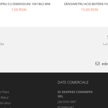
UPRU CU DIMENSIUNI 10X18X2 MM
DENSIMETRU ACID BATERIE F
1,00 RON
15,00 RON
dia
Lun
ede
DATE COMERCIALE
 Plata
SC EDEPRES COMIMPEX
SRL
e Retur
J26/376/1997
de retur
RO9486347