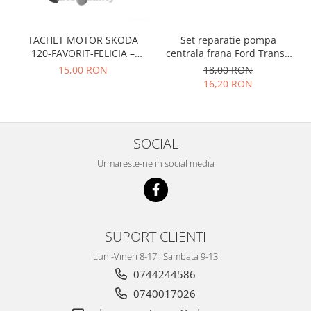
Prelix
Franare
TRW
Suspensie
Piese alternator-electromotor
TACHET MOTOR SKODA
Set reparatie pompa
120-FAVORIT-FELICIA –
centrala frana Ford Transit
Dacia
Arc Carbune
047109311
1977-1986 , Talbot Simca,
15,00 RON
18,00 RON
Duster
Bendix
Solara, Tagora-Peugeot 205
16,20 RON
Logan
Bobine cuplare
Sandero
Carbune alternatoare-
electromotoare
Daewoo
SOCIAL
Coroana reductor
Racire
Rulmenti
Urmareste-ne in social media
Electrice
Releuri
Filtre
Saibe
Directie
Electrice
SIGURANTE SEEGER
SUPORT CLIENTI
Motor
Silicoane etansare
Luni-Vineri 8-17 , Sambata 9-13
Suspensie
Solutie lipit radiator
0744244586
Transmisie
Wynns
0740017026
Fiat
Solutii AdBlue