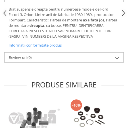
Motor
Becuri
Brat suspensie dreapta pentru numeroase modele de Ford
Transmisie
Escort 3, Orion 1,intre anii de fabricatie 1980-1989, producator
Becuri 12V
Chevrolet
Formpart. Caracteristici: Partea de montare
axa fata jos
, Partea
Bujii motor
de montare
dreapta
, cu bucse. PENTRU IDENTIFICAREA
Filtre
CORECTA A PIESEI ESTE NECESAR NUMARUL DE IDENTIFICARE
Capacele prezoane
Electrice
(SASIU , VIN NUMBER) DE LA MASINA RESPECTIVA
Curele accesorii
Motor
Informatii conformitate produs
Electrolit si accesorii
Suspensie
Review-uri
(0)
Chrysler
Lichid antigel
Directie
E-oil
Electrice
HEPU
Motor
PRODUSE SIMILARE
Hexol
Citroen
MTR
OE VW
Racire
Starline
-10%
Motor
Lichid frana
Filtre
Directie
ATE
Electrice