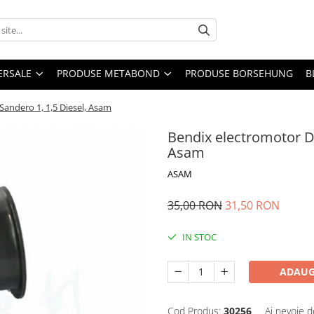
ERSALE
PRODUSE METABOND
PRODUSE BORSEHUNG
B
Sandero 1, 1,5 Diesel, Asam
Bendix electromotor Da
Asam
ASAM
35,00 RON
31,50 RON
IN STOC
ADAUG
Cod Produs:
30256
Ai nevoie d