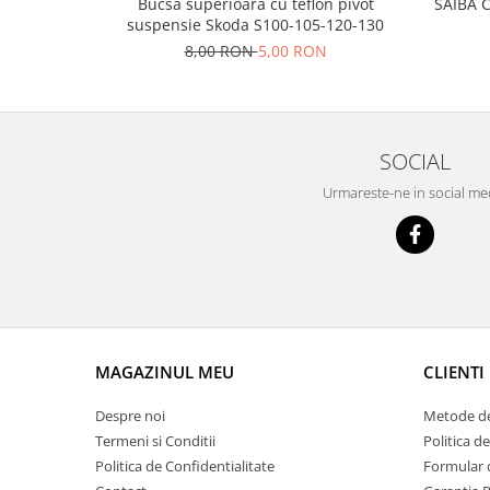
Prelix
Bucsa superioara cu teflon pivot
SAIBA 
suspensie Skoda S100-105-120-130
Franare
TRW
8,00 RON
5,00 RON
Suspensie
Piese alternator-electromotor
Dacia
Arc Carbune
Duster
Bendix
Logan
Bobine cuplare
SOCIAL
Sandero
Carbune alternatoare-
Urmareste-ne in social me
electromotoare
Daewoo
Coroana reductor
Racire
Rulmenti
Electrice
Releuri
Filtre
Saibe
Directie
Electrice
SIGURANTE SEEGER
MAGAZINUL MEU
CLIENTI
Motor
Silicoane etansare
Suspensie
Despre noi
Metode de
Solutie lipit radiator
Transmisie
Termeni si Conditii
Politica d
Wynns
Fiat
Politica de Confidentialitate
Formular 
Solutii AdBlue