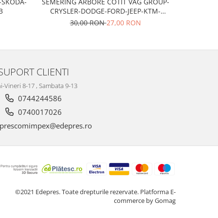
T-SKODA-
SEMERING ARBORE COTIT VAG GROUP-
Bujii scan
3
CRYSLER-DODGE-FORD-JEEP-KTM-
MITSUBISHI
30,00 RON
27,00 RON
SUPORT CLIENTI
i-Vineri 8-17 , Sambata 9-13
0744244586
0740017026
prescomimpex@edepres.ro
©2021 Edepres. Toate drepturile rezervate.
Platforma E-
commerce by Gomag