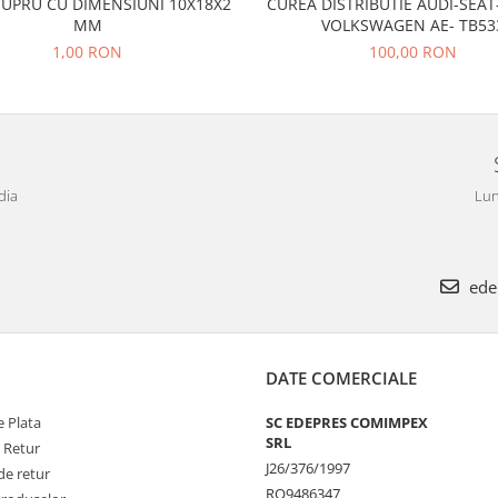
CUPRU CU DIMENSIUNI 10X18X2
CUREA DISTRIBUTIE AUDI-SEA
MM
VOLKSWAGEN AE- TB53
1,00 RON
100,00 RON
dia
Lun
ede
DATE COMERCIALE
 Plata
SC EDEPRES COMIMPEX
SRL
e Retur
J26/376/1997
de retur
RO9486347