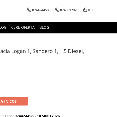
0744244586
0740017026
0,00
LOG
CERE OFERTA
BLOG
cia Logan 1, Sandero 1, 1,5 Diesel,
A IN COS
e ajutor?
0744244586
/
0740017026