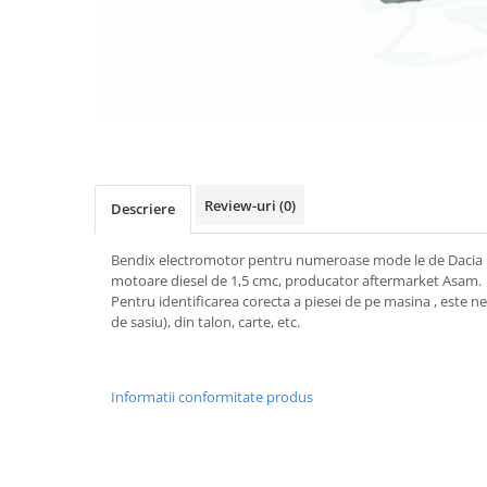
Transmisie
Castrol
Aditiv cutie viteze
Suspensie
Mannol
Metabond
Racire
Ravenol
Wynns
Franare
Swag
Aditiv ulei motor
Esapament
Ulei servodirectie-hidraulic
2+2
Motor
2+2
Flash
Electrice
Febi
Kraftmann
Review-uri
(0)
Descriere
Filtre
Mannol
Kross
Autocamioane Utilaje
Ravenol
Bendix electromotor pentru numeroase mode le de Dacia L
Liqui Moly
Electrice
VAG GROUP
motoare diesel de 1,5 cmc, producator aftermarket Asam.
Metabond
Pentru identificarea corecta a piesei de pe masina , este ne
Filtre
Ulei amestec
Wynns
de sasiu), din talon, carte, etc.
BMW
Hexol
Alcool Tehnic
Racire
Ulei hidraulic
Antifon pensulabil
Franare
Informatii conformitate produs
Hexol
Antifon pistolabil
Filtre
Ulei transmisie
Apa distilata
Directie
Hexol
Electrice
Banda izolatoare