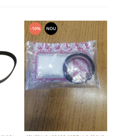
-10%
NOU
NOU