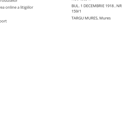
Produselor
BUL. 1 DECEMBRIE 1918 , NR
a online a litigiilor
159/1
TARGU MURES, Mures
port