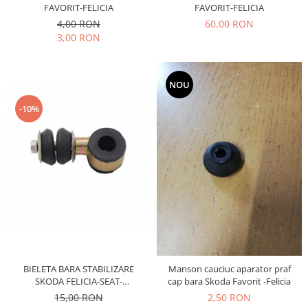
Racire
FAVORIT-FELICIA
FAVORIT-FELICIA
Solutii de curatat
4,00 RON
60,00 RON
Franare
3,00 RON
Bardiauto
Filtre
Breckner
Directie
Cartechnic
Electrice
NOU
Clear Vision
Motor
-10%
Hepu
Suspensie
K2
Transmisie
Kross
Ford
Liqui Moly
Suspensie
Nuovo Derm
Racire
Trw
Franare
Wynns
Motor
Solutii de intretinere
Filtre
Spray
Ambreiaj
BIELETA BARA STABILIZARE
Manson cauciuc aparator praf
Caroserie
Supape
SKODA FELICIA-SEAT-
cap bara Skoda Favorit -Felicia
VOLKSWAGEN
Directie
15,00 RON
2,50 RON
Unsoare