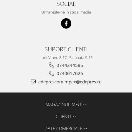
Electrice
SOCIAL
Suspensie
Urmareste-ne in social media
Porsche
Racire
Filtre
Electrice
SUPORT CLIENTI
Motor
Suspensie
Luni-Vineri 8-17 , Sambata 9-13
Transmisie
0744244586
Renault
0740017026
Racire
edeprescomimpex@edepres.ro
Franare
Filtre
MAGAZINUL MEU
Directie
Electrice
CLIENTI
Motor
Suspensie
DATE COMERCIALE