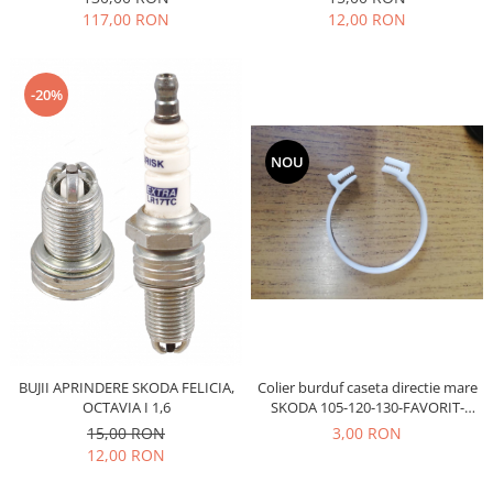
117,00 RON
12,00 RON
Filtre
Directie
Electrice
-20%
Motor
Transmisie
NOU
Mitsubishi
Filtre
Electrice
Motor
Nissan
Racire
Franare
Filtre
Colier burduf caseta directie mare
BUJII APRINDERE SKODA FELICIA,
SKODA 105-120-130-FAVORIT-
OCTAVIA I 1,6
Electrice
FELICIA -51MM
3,00 RON
15,00 RON
Transmisie
12,00 RON
Opel