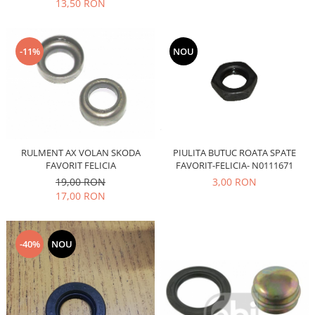
13,50 RON
Electrice
Vopsea Spray
Transmisie
Fso
-11%
NOU
Motor
Honda
Filtre
Electrice
Franare
RULMENT AX VOLAN SKODA
PIULITA BUTUC ROATA SPATE
Hyundai
FAVORIT FELICIA
FAVORIT-FELICIA- N0111671
Racire
19,00 RON
3,00 RON
17,00 RON
Filtre
Franare
Isuzu
-40%
NOU
Racire
Franare
Filtre
Motor