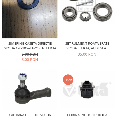
Iveco
Franare
Filtre
Electrice
Jeep
Grand Cherokee
SET RULMENT ROATA SPATE
SIMERING CASETA DIRECTIE
SKODA FELICIA, AUDI, SEAT,
SKODA 120-105--FAVORIT-FELICIA
Kia
VOLKSWAGEN
35,00 RON
5,00 RON
Filtre
3,00 RON
Franare
Motor
Lada
-10%
1200-1500
Lada Niva
Samara
Lancia
Franare
CAP BARA DIRECTIE SKODA
BOBINA INDUCTIE SKODA