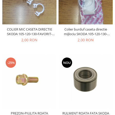
Prelix
Franare
TRW
Suspensie
Piese alternator-electromotor
Dacia
Arc Carbune
Duster
Bendix
COLIER MIC CASETA DIRECTIE
Colier burduf caseta directie
SKODA 105-120-130-FAVORIT-
mijlociu SKODA 105-120-130-
Logan
Bobine cuplare
FELICIA
FAVORIT-FELICIA 32MM
2,00 RON
2,00 RON
Sandero
Carbune alternatoare-
electromotoare
Daewoo
Coroana reductor
Racire
Rulmenti
Electrice
-25%
NOU
Releuri
Filtre
Saibe
Directie
Electrice
SIGURANTE SEEGER
Motor
Silicoane etansare
Suspensie
Solutie lipit radiator
Transmisie
Wynns
Fiat
PREZON-PIULITA ROATA
RULMENT ROATA FATA SKODA
Solutii AdBlue