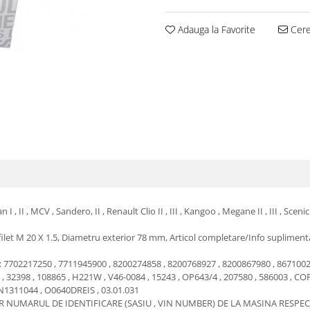
Adauga la Favorite
Cere 
, II , MCV , Sandero, II , Renault Clio II , III , Kangoo , Megane II , III , Scenic
filet M 20 X 1.5, Diametru exterior 78 mm, Articol completare/Info suplimenta
7702217250 , 7711945900 , 8200274858 , 8200768927 , 8200867980 , 8671002
, 32398 , 108865 , H221W ,
V46-0084
, 15243 , OP643/4 , 207580 , 586003 ,
COF
N1311044
,
O0640DREIS , 03.01.031
R NUMARUL DE IDENTIFICARE (SASIU , VIN NUMBER) DE LA MASINA RESPEC