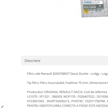
Transmisie
Castrol
Aditiv cutie viteze
Suspensie
Mannol
Metabond
Racire
Ravenol
Wynns
Franare
Swag
Aditiv ulei motor
Esapament
Ulei servodirectie-hidraulic
2+2
Motor
2+2
Flash
Electrice
Febi
Kraftmann
Filtre
Mannol
Kross
Autocamioane Utilaje
Ravenol
Liqui Moly
Descriere
Electrice
VAG GROUP
Metabond
Filtre
Ulei amestec
Wynns
BMW
Filtru ulei Renault 8200768927 Dacia Duster , Lodgy , Logan I 
Hexol
Alcool Tehnic
Racire
Ulei hidraulic
Tip filtru Filtru insurubabil, Înaltime 75 mm, Dimensiune 
Antifon pensulabil
Franare
Hexol
Antifon pistolabil
Producator ORIGINAL RENAULT DACIA. Cod de referinta : 
Filtre
Ulei transmisie
LS1079 , SP1321 , 586003, WOF155 ,
F026407022
, DO1836 
Apa distilata
Directie
0723001065 ,
WURT33A00213
,
PH9739
,
152071758768
,
Hexol
Electrice
PENTRU IDENTIFICAREA CORECTA A PIESEI ESTE NECESA
Banda izolatoare