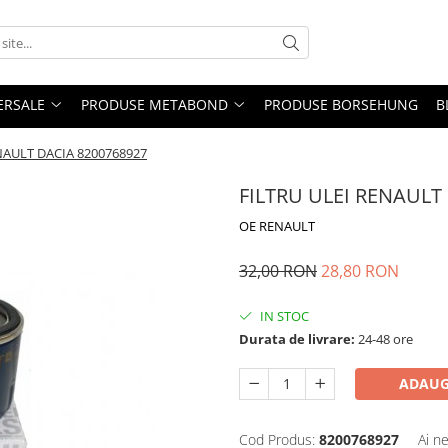
ERSALE
PRODUSE METABOND
PRODUSE BORSEHUNG
B
NAULT DACIA 8200768927
FILTRU ULEI RENAULT
OE RENAULT
32,00 RON
28,80 RON
IN STOC
Durata de livrare:
24-48 ore
ADAUG
Cod Produs:
8200768927
Ai n