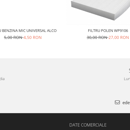
U BENZINA MIC UNIVERSAL ALCO
FILTRU POLEN WP9106
5,00 RON
4,50 RON
30,00 RON
27,00 RON
dia
Lun
ede
DATE COMERCIALE