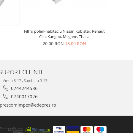
Filtru polen-habitaclu Nissan Kubistar, Renaut
F
Clio, Kangoo, Megane, Thalia
2
20,00 RON
18,00 RON
SUPORT CLIENTI
i-Vineri 8-17 , Sambata 9-13
0744244586
0740017026
prescomimpex@edepres.ro