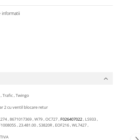
informatii
 , Trafic , Twingo
r 2 cu ventil blocare retur
274 , 8671017369 , W79 , OC727 ,
F026407022
, LS933 ,
100805S
,
23.481.00
, S3820R , EOF216 , WL7427 ,
TIVA