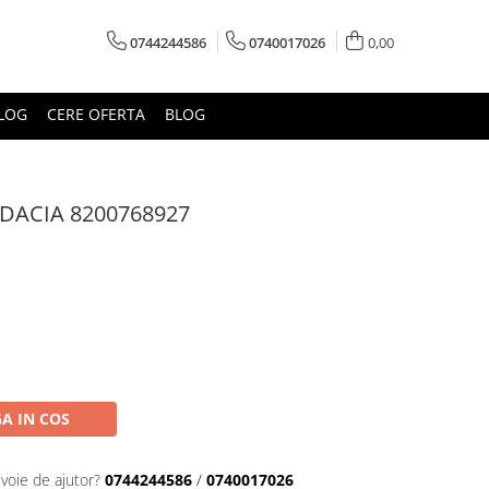
0744244586
0740017026
0,00
LOG
CERE OFERTA
BLOG
 DACIA 8200768927
A IN COS
evoie de ajutor?
0744244586
/
0740017026