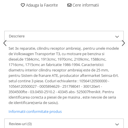
Motor
Adauga la Favorite
Cere informatii
Becuri
Transmisie
Becuri 12V
Chevrolet
Bujii motor
Filtre
Capacele prezoane
Electrice
Descriere
Curele accesorii
Motor
Set 3x reparatie, cilindru receptor ambreiaj , pentru unele modele
Electrolit si accesorii
Suspensie
de Volkswagen Transporter T3, cu motoare pe benzina si
Chrysler
Lichid antigel
diesel,de 1584cmc, 1913cmc, 1970cmc, 2109cmc, 1588cmc,
1716cmc, 1715cmc an fabricatie 1986-1994. Caracteristici:
Directie
E-oil
diametru interior cilindru receptor ambreiaj este de 25 mm,
Electrice
HEPU
pentru Sistem de franare ATE, producator aftermarket Seinsa-Ert.
setul contine 3 piese. Coduri echivalente : 10564120500000 -
Motor
Hexol
10564120500027 - 0005894629 - 251798041 - 300120ert -
Citroen
MTR
3504500fte - 03.0450-2510.2 - 43345 abs- 525007frenikit. Pentru
identificarea corecta a piesei de pe masina , este nevoie de seria
OE VW
Racire
de identificare(seria de sasiu).
Starline
Motor
Informatii conformitate produs
Lichid frana
Filtre
Directie
ATE
Review-uri
(0)
Electrice