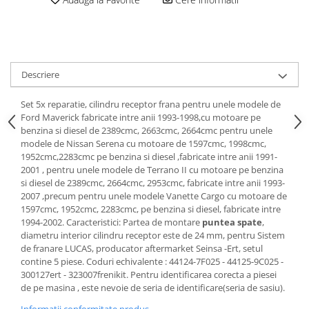
Motor
Becuri
Transmisie
Becuri 12V
Chevrolet
Bujii motor
Filtre
Descriere
Capacele prezoane
Electrice
Curele accesorii
Motor
Set 5x reparatie, cilindru receptor frana pentru unele modele de
Ford Maverick fabricate intre anii 1993-1998,cu motoare pe
Electrolit si accesorii
Suspensie
benzina si diesel de 2389cmc, 2663cmc, 2664cmc pentru unele
Chrysler
Lichid antigel
modele de Nissan Serena cu motoare de 1597cmc, 1998cmc,
1952cmc,2283cmc pe benzina si diesel ,fabricate intre anii 1991-
Directie
E-oil
2001 , pentru unele modele de Terrano II cu motoare pe benzina
Electrice
HEPU
si diesel de 2389cmc, 2664cmc, 2953cmc, fabricate intre anii 1993-
2007 ,precum pentru unele modele Vanette Cargo cu motoare de
Motor
Hexol
1597cmc, 1952cmc, 2283cmc, pe benzina si diesel, fabricate intre
Citroen
MTR
1994-2002. Caracteristici: Partea de montare
puntea spate
,
OE VW
diametru interior cilindru receptor este de 24 mm, pentru Sistem
Racire
de franare LUCAS, producator aftermarket Seinsa -Ert, setul
Starline
Motor
contine 5 piese. Coduri echivalente : 44124-7F025 - 44125-9C025 -
Lichid frana
Filtre
300127ert - 323007frenikit. Pentru identificarea corecta a piesei
de pe masina , este nevoie de seria de identificare(seria de sasiu).
Directie
ATE
Electrice