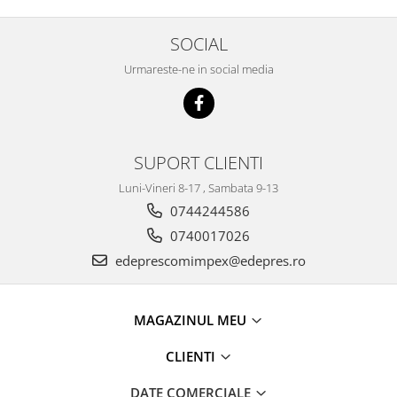
Racire
Solutii de curatat
Franare
SOCIAL
Bardiauto
Filtre
Urmareste-ne in social media
Breckner
Directie
Cartechnic
Electrice
Clear Vision
Motor
Hepu
Suspensie
SUPORT CLIENTI
K2
Transmisie
Luni-Vineri 8-17 , Sambata 9-13
Kross
Ford
0744244586
Liqui Moly
Suspensie
Nuovo Derm
0740017026
Racire
Trw
edeprescomimpex@edepres.ro
Franare
Wynns
Motor
Solutii de intretinere
Filtre
MAGAZINUL MEU
Spray
Ambreiaj
CLIENTI
Caroserie
Supape
Directie
Unsoare
DATE COMERCIALE