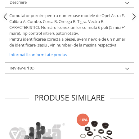
Descriere
Motor
Becuri
Transmisie
Comutator pornire pentru numeroase modele de Opel Astra F,
Becuri 12V
Chevrolet
Calibra A, Combo, Corsa B, Omega B, Tigra, Vectra B.
Bujii motor
CARACTERISTICI: Numărul conexiunilor cu mufă 6 poli (5 mici +1
Filtre
mare), Tip control intrerupatorrotativ.
Capacele prezoane
Electrice
Pentru identificarea corecta a piesei, avem nevoie de un numar
Curele accesorii
de identificare (sasiu , vin number) de la masina respectiva.
Motor
Electrolit si accesorii
Informatii conformitate produs
Suspensie
Chrysler
Lichid antigel
Review-uri
(0)
Directie
E-oil
Electrice
HEPU
Motor
Hexol
PRODUSE SIMILARE
Citroen
MTR
OE VW
Racire
Starline
Motor
-10%
Lichid frana
Filtre
Directie
ATE
Electrice