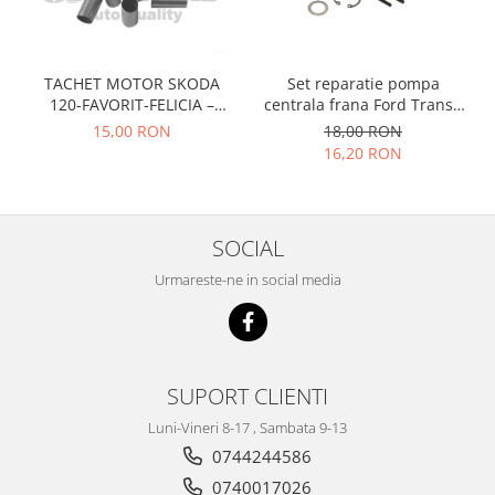
Prelix
Franare
TRW
Suspensie
Piese alternator-electromotor
TACHET MOTOR SKODA
Set reparatie pompa
Dacia
Arc Carbune
120-FAVORIT-FELICIA –
centrala frana Ford Transit
Duster
Bendix
047109311
1977-1986 , Talbot Simca,
15,00 RON
18,00 RON
Solara, Tagora-Peugeot 205
Logan
Bobine cuplare
16,20 RON
Sandero
Carbune alternatoare-
electromotoare
Daewoo
Coroana reductor
Racire
SOCIAL
Rulmenti
Electrice
Urmareste-ne in social media
Releuri
Filtre
Saibe
Directie
Electrice
SIGURANTE SEEGER
Motor
SUPORT CLIENTI
Silicoane etansare
Suspensie
Solutie lipit radiator
Luni-Vineri 8-17 , Sambata 9-13
Transmisie
0744244586
Wynns
Fiat
0740017026
Solutii AdBlue