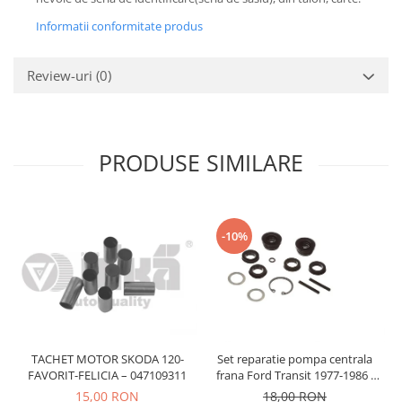
Prelix
Franare
TRW
Informatii conformitate produs
Suspensie
Piese alternator-electromotor
Dacia
Review-uri
(0)
Arc Carbune
Duster
Bendix
Logan
Bobine cuplare
Sandero
Carbune alternatoare-
PRODUSE SIMILARE
electromotoare
Daewoo
Coroana reductor
Racire
Rulmenti
Electrice
Releuri
-10%
Filtre
Saibe
Directie
Electrice
SIGURANTE SEEGER
Motor
Silicoane etansare
Suspensie
Solutie lipit radiator
Transmisie
TACHET MOTOR SKODA 120-
Set reparatie pompa centrala
Wynns
FAVORIT-FELICIA – 047109311
frana Ford Transit 1977-1986 ,
Fiat
Talbot Simca, Solara, Tagora-
15,00 RON
18,00 RON
Solutii AdBlue