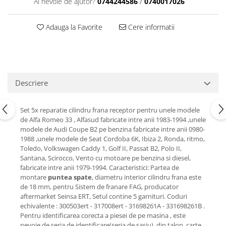
Ai nevoie de ajutor?
0744244586
/
0740017026
Motor
Becuri
Transmisie
Adauga la Favorite
Cere informatii
Becuri 12V
Chevrolet
Bujii motor
Filtre
Capacele prezoane
Electrice
Curele accesorii
Motor
Descriere
Electrolit si accesorii
Suspensie
Chrysler
Lichid antigel
Set 5x reparatie cilindru frana receptor pentru unele modele
Directie
E-oil
de Alfa Romeo 33 , Alfasud fabricate intre anii 1983-1994 ,unele
modele de Audi Coupe B2 pe benzina fabricate intre anii 0980-
Electrice
HEPU
1988 ,unele modele de Seat Cordoba 6K, Ibiza 2, Ronda, ritmo,
Motor
Hexol
Toledo, Volkswagen Caddy 1, Golf II, Passat B2, Polo II,
Citroen
Santana, Scirocco, Vento cu motoare pe benzina si diesel,
MTR
fabricate intre anii 1979-1994. Caracteristici: Partea de
OE VW
Racire
montare
puntea spate
, diametru interior cilindru frana este
Starline
Motor
de 18 mm, pentru Sistem de franare FAG, producator
aftermarket Seinsa ERT, Setul contine 5 garnituri. Coduri
Lichid frana
Filtre
echivalente : 300503ert - 317008ert - 31698261A - 331698261B .
Directie
ATE
Pentru identificarea corecta a piesei de pe masina , este
nevoie de seria de identificare(seria de sasiu), din talon, carte.
Electrice