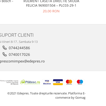
p Bosch -
RULMENT CASETA DIRECTIE SKODA
CAUCIUC
FELICIA 969001504 – PLC03-29-1
20,00 RON
SUPORT CLIENTI
i-Vineri 8-17 , Sambata 9-13
0744244586
0740017026
prescomimpex@edepres.ro
©2021 Edepres. Toate drepturile rezervate.
Platforma E-
commerce by Gomag