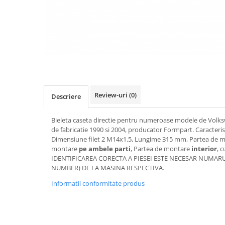
Transmisie
Castrol
Aditiv cutie viteze
Suspensie
Mannol
Metabond
Racire
Ravenol
Wynns
Franare
Swag
Aditiv ulei motor
Esapament
Ulei servodirectie-hidraulic
2+2
Motor
2+2
Flash
Electrice
Febi
Kraftmann
Review-uri
(0)
Descriere
Filtre
Mannol
Kross
Autocamioane Utilaje
Ravenol
Bieleta caseta directie pentru numeroase modele de Volksw
Liqui Moly
Electrice
VAG GROUP
de fabricatie 1990 si 2004, producator Formpart. Caracteris
Metabond
Dimensiune filet 2 M14x1.5, Lungime 315 mm, Partea de 
Filtre
Ulei amestec
Wynns
montare
pe ambele parti
, Partea de montare
interior
, 
BMW
Hexol
IDENTIFICAREA CORECTA A PIESEI ESTE NECESAR NUMARUL
Alcool Tehnic
NUMBER) DE LA MASINA RESPECTIVA.
Racire
Ulei hidraulic
Antifon pensulabil
Franare
Informatii conformitate produs
Hexol
Antifon pistolabil
Filtre
Ulei transmisie
Apa distilata
Directie
Hexol
Electrice
Banda izolatoare