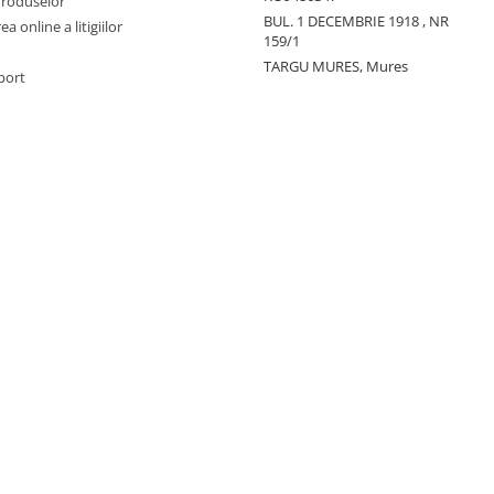
Produselor
BUL. 1 DECEMBRIE 1918 , NR
a online a litigiilor
159/1
TARGU MURES, Mures
port