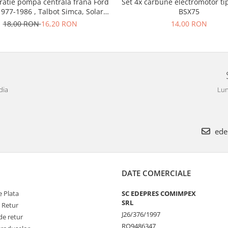
ratie pompa centrala frana Ford
Set 4x carbune electromotor ti
1977-1986 , Talbot Simca, Solara,
BSX75
Tagora-Peugeot 205
18,00 RON
16,20 RON
14,00 RON
dia
Lun
ede
DATE COMERCIALE
 Plata
SC EDEPRES COMIMPEX
SRL
e Retur
J26/376/1997
de retur
RO9486347