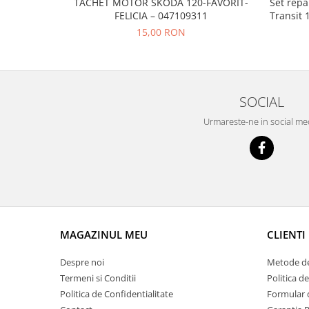
Prelix
TACHET MOTOR SKODA 120-FAVORIT-
Set repa
FELICIA – 047109311
Transit 
Franare
TRW
15,00 RON
Suspensie
Piese alternator-electromotor
Dacia
Arc Carbune
Duster
Bendix
Logan
Bobine cuplare
SOCIAL
Sandero
Carbune alternatoare-
Urmareste-ne in social me
electromotoare
Daewoo
Coroana reductor
Racire
Rulmenti
Electrice
Releuri
Filtre
Saibe
Directie
Electrice
SIGURANTE SEEGER
MAGAZINUL MEU
CLIENTI
Motor
Silicoane etansare
Suspensie
Despre noi
Metode de
Solutie lipit radiator
Transmisie
Termeni si Conditii
Politica d
Wynns
Fiat
Politica de Confidentialitate
Formular 
Solutii AdBlue