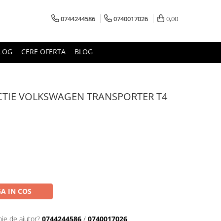
0744244586
0740017026
0,00
LOG
CERE OFERTA
BLOG
ECTIE VOLKSWAGEN TRANSPORTER T4
A IN COS
oie de ajutor?
0744244586
/
0740017026