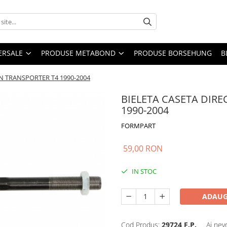
ERSALE
PRODUSE METABOND
PRODUSE BORSEHUNG
B
N TRANSPORTER T4 1990-2004
BIELETA CASETA DIR
1990-2004
FORMPART
59,00 RON
IN STOC
ADAUG
Cod Produs:
29724 F.P.
Ai nev