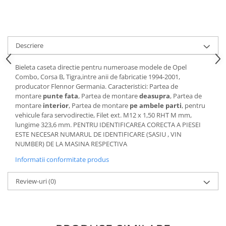
Motor
Becuri
Transmisie
Becuri 12V
Chevrolet
Bujii motor
Descriere
Filtre
Capacele prezoane
Electrice
Bieleta caseta directie pentru numeroase modele de Opel
Curele accesorii
Motor
Combo, Corsa B, Tigra,intre anii de fabricatie 1994-2001,
producator Flennor Germania. Caracteristici: Partea de
Electrolit si accesorii
Suspensie
montare
punte fata
, Partea de montare
deasupra
, Partea de
Chrysler
Lichid antigel
montare
interior
, Partea de montare
pe ambele parti
, pentru
vehicule fara servodirectie, Filet ext. M12 x 1,50 RHT M mm,
Directie
E-oil
lungime 323,6 mm. PENTRU IDENTIFICAREA CORECTA A PIESEI
Electrice
HEPU
ESTE NECESAR NUMARUL DE IDENTIFICARE (SASIU , VIN
NUMBER) DE LA MASINA RESPECTIVA
Motor
Hexol
Citroen
MTR
Informatii conformitate produs
OE VW
Racire
Review-uri
(0)
Starline
Motor
Lichid frana
Filtre
Directie
ATE
Electrice