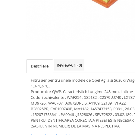
Transmisie
Castrol
Aditiv cutie viteze
Suspensie
Mannol
Metabond
Racire
Ravenol
Wynns
Franare
Swag
Aditiv ulei motor
Esapament
Ulei servodirectie-hidraulic
2+2
Motor
2+2
Flash
Electrice
Febi
Kraftmann
Filtre
Mannol
Kross
Review-uri
(0)
Descriere
Autocamioane Utilaje
Ravenol
Liqui Moly
Electrice
VAG GROUP
Metabond
Filtru aer pentru unele modele de Opel Agila si Suzuki Wa
Filtre
Ulei amestec
1,0- 1,2- 1,3.
Wynns
BMW
Producator QWP. Caracteristici: Lungime 245 mm, Latime
Hexol
Alcool Tehnic
Coduri echivalente : WAF254 , 585132 , C2579 ,U740 , LX737 ,
Racire
Ulei hidraulic
MD9726 , WA6707 , A0672DREIS, A1109, 32139 , VFA22 ,
Antifon pensulabil
Franare
B28025PR, CAF100740P, MA1182, 1457433153, P091 , 26-03
Hexol
Antifon pistolabil
, 152071758641 , PA9046 , J1328026 , SFVF2822 , 03.02.189 ,
Filtre
Ulei transmisie
PENTRU IDENTIFICAREA CORECTA A PIESEI ESTE NECESA
Apa distilata
Directie
(SASIU , VIN NUMBER) DE LA MASINA RESPECTIVA
Hexol
Electrice
Banda izolatoare