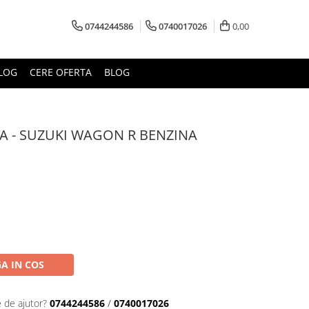
0744244586
0740017026
0,00
LOG
CERE OFERTA
BLOG
LA - SUZUKI WAGON R BENZINA
A IN COS
e de ajutor?
0744244586
/
0740017026