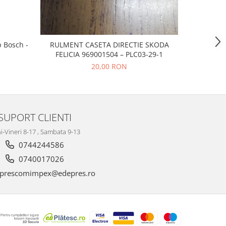
p Bosch -
RULMENT CASETA DIRECTIE SKODA
CAUCIUC
FELICIA 969001504 – PLC03-29-1
20,00 RON
SUPORT CLIENTI
i-Vineri 8-17 , Sambata 9-13
0744244586
0740017026
prescomimpex@edepres.ro