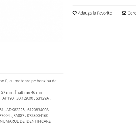
Adauga la Favorite
Cere 
gon R, cu motoare pe benzina de
 157 mm, Înaltime 46 mm.
 AP190 , 30.129.00 , S3129A ,
61 , ADK82225 , 6120834008
 77094 , JFA887 , 0723004160
R NUMARUL DE IDENTIFICARE