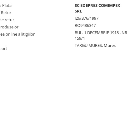
 Plata
SC EDEPRES COMIMPEX
SRL
e Retur
J26/376/1997
de retur
RO9486347
Produselor
BUL. 1 DECEMBRIE 1918 , NR
a online a litigiilor
159/1
TARGU MURES, Mures
port