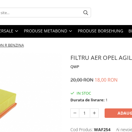
ERSALE
PRODUSE METABOND
PRODUSE BORSEHUNG
B
ON R BENZINA
FILTRU AER OPEL AGI
QWP
20,00 RON
18,00 RON
IN STOC
Durata de livrare:
1
ADAUG
Cod Produs:
WAF254
Ai nevoi