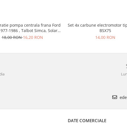
ratie pompa centrala frana Ford
Set 4x carbune electromotor ti
1977-1986 , Talbot Simca, Solara,
BSX75
Tagora-Peugeot 205
18,00 RON
16,20 RON
14,00 RON
dia
Lun
ede
DATE COMERCIALE