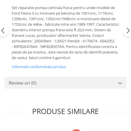
Motor
Becuri
Set reparatie pompa centrala frana pentru unele modele de
Transmisie
Ford Fiesta 3 cu motoare pe benzina de 1001cmc, 1119cmc,
Becuri 12V
1299cmc, 1391cmc, 1392cmc1598cmc si mototoare diesel de
Chevrolet
Bujii motor
1753cmc de 44kw , fabricate intre anii 1989-1997. Caracteristici:
Filtre
diametru interior pompa frana este Ř 20,6 mm, Sistem de
Capacele prezoane
franare Lucas, producator aftermarket Seinsa. Coduri
Electrice
echivalente : 200439ert - 120021 frenikit - 6170674 - 6942052
Curele accesorii
Motor
- 89FB2K478AA - 94FB2B507AA. Pentru identificarea corecta a
Electrolit si accesorii
Suspensie
piesei de pe masina , este nevoie de seria de identificare(seria
de sasiu). Setul contine 6 garnituri.
Chrysler
Lichid antigel
Informatii conformitate produs
Directie
E-oil
Electrice
HEPU
Review-uri
(0)
Motor
Hexol
Citroen
MTR
OE VW
Racire
Starline
Motor
PRODUSE SIMILARE
Lichid frana
Filtre
Directie
ATE
Electrice