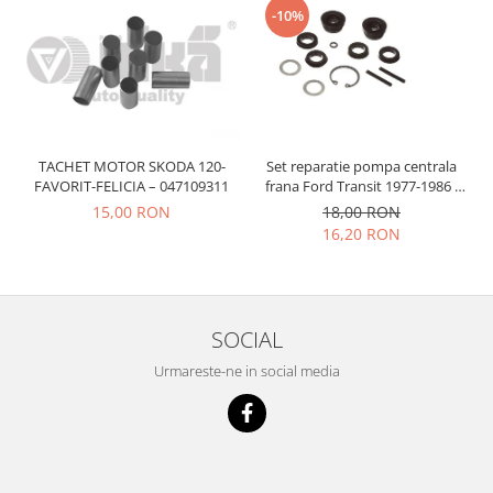
Prelix
-10%
Franare
TRW
Suspensie
Piese alternator-electromotor
Dacia
Arc Carbune
Duster
Bendix
Logan
Bobine cuplare
TACHET MOTOR SKODA 120-
Set reparatie pompa centrala
Sandero
Carbune alternatoare-
FAVORIT-FELICIA – 047109311
frana Ford Transit 1977-1986 ,
electromotoare
Daewoo
Talbot Simca, Solara, Tagora-
15,00 RON
18,00 RON
Peugeot 205
Coroana reductor
16,20 RON
Racire
Rulmenti
Electrice
Releuri
Filtre
Saibe
Directie
SOCIAL
Electrice
SIGURANTE SEEGER
Urmareste-ne in social media
Motor
Silicoane etansare
Suspensie
Solutie lipit radiator
Transmisie
Wynns
Fiat
Solutii AdBlue