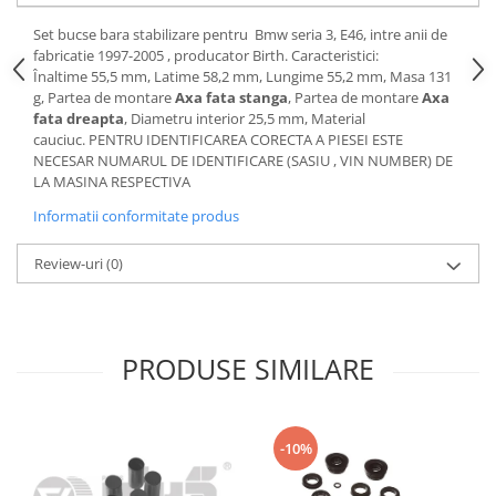
Motor
Becuri
Set bucse bara stabilizare pentru Bmw seria 3, E46, intre anii de
Transmisie
fabricatie 1997-2005 , producator Birth. Caracteristici:
Becuri 12V
Chevrolet
Înaltime 55,5 mm, Latime 58,2 mm, Lungime 55,2 mm, Masa 131
Bujii motor
g, Partea de montare
Axa fata stanga
, Partea de montare
Axa
Filtre
fata dreapta
, Diametru interior 25,5 mm, Material
Capacele prezoane
Electrice
cauciuc. PENTRU IDENTIFICAREA CORECTA A PIESEI ESTE
Curele accesorii
NECESAR NUMARUL DE IDENTIFICARE (SASIU , VIN NUMBER) DE
Motor
LA MASINA RESPECTIVA
Electrolit si accesorii
Suspensie
Informatii conformitate produs
Chrysler
Lichid antigel
Directie
E-oil
Review-uri
(0)
Electrice
HEPU
Motor
Hexol
Citroen
MTR
PRODUSE SIMILARE
OE VW
Racire
Starline
Motor
Lichid frana
Filtre
-10%
Directie
ATE
Electrice