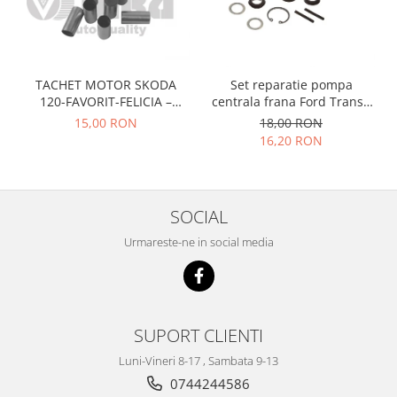
Prelix
Franare
TRW
Suspensie
Piese alternator-electromotor
Dacia
Arc Carbune
TACHET MOTOR SKODA
Set reparatie pompa
Duster
Bendix
120-FAVORIT-FELICIA –
centrala frana Ford Transit
047109311
1977-1986 , Talbot Simca,
Logan
Bobine cuplare
15,00 RON
18,00 RON
Solara, Tagora-Peugeot 205
16,20 RON
Sandero
Carbune alternatoare-
electromotoare
Daewoo
Coroana reductor
Racire
Rulmenti
SOCIAL
Electrice
Releuri
Filtre
Urmareste-ne in social media
Saibe
Directie
Electrice
SIGURANTE SEEGER
Motor
Silicoane etansare
SUPORT CLIENTI
Suspensie
Solutie lipit radiator
Transmisie
Luni-Vineri 8-17 , Sambata 9-13
Wynns
Fiat
0744244586
Solutii AdBlue