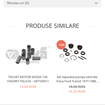
Prelix
Review-uri
(0)
Franare
TRW
Suspensie
Piese alternator-electromotor
Dacia
Arc Carbune
PRODUSE SIMILARE
Duster
Bendix
Logan
Bobine cuplare
Sandero
Carbune alternatoare-
electromotoare
Daewoo
-10%
Coroana reductor
Racire
Rulmenti
Electrice
Releuri
Filtre
Saibe
Directie
Electrice
SIGURANTE SEEGER
TACHET MOTOR SKODA 120-
Set reparatie pompa centrala
FAVORIT-FELICIA – 047109311
frana Ford Transit 1977-1986 ,
Motor
Silicoane etansare
Talbot Simca, Solara, Tagora-
15,00 RON
18,00 RON
Suspensie
Peugeot 205
Solutie lipit radiator
16,20 RON
Transmisie
Wynns
Fiat
Solutii AdBlue