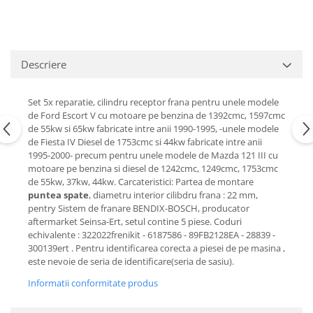
Motor
Becuri
Transmisie
Becuri 12V
Chevrolet
Bujii motor
Descriere
Filtre
Capacele prezoane
Electrice
Curele accesorii
Set 5x reparatie, cilindru receptor frana pentru unele modele
Motor
de Ford Escort V cu motoare pe benzina de 1392cmc, 1597cmc
Electrolit si accesorii
Suspensie
de 55kw si 65kw fabricate intre anii 1990-1995, -unele modele
Chrysler
de Fiesta IV Diesel de 1753cmc si 44kw fabricate intre anii
Lichid antigel
1995-2000- precum pentru unele modele de Mazda 121 III cu
Directie
E-oil
motoare pe benzina si diesel de 1242cmc, 1249cmc, 1753cmc
Electrice
de 55kw, 37kw, 44kw. Carcateristici: Partea de montare
HEPU
puntea spate
, diametru interior cilibdru frana : 22 mm,
Motor
Hexol
pentry Sistem de franare BENDIX-BOSCH, producator
Citroen
MTR
aftermarket Seinsa-Ert, setul contine 5 piese. Coduri
echivalente : 322022frenikit - 6187586 - 89FB2128EA - 28839 -
OE VW
Racire
300139ert . Pentru identificarea corecta a piesei de pe masina ,
Starline
Motor
este nevoie de seria de identificare(seria de sasiu).
Lichid frana
Filtre
Informatii conformitate produs
Directie
ATE
Electrice