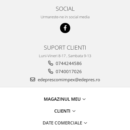
Racire
SOCIAL
Solutii de curatat
Franare
Bardiauto
Urmareste-ne in social media
Filtre
Breckner
Directie
Cartechnic
Electrice
Clear Vision
Motor
SUPORT CLIENTI
Hepu
Suspensie
K2
Transmisie
Luni-Vineri 8-17 , Sambata 9-13
Kross
Ford
0744244586
Liqui Moly
0740017026
Suspensie
Nuovo Derm
edeprescomimpex@edepres.ro
Racire
Trw
Franare
Wynns
Motor
MAGAZINUL MEU
Solutii de intretinere
Filtre
Spray
Ambreiaj
CLIENTI
Caroserie
Supape
DATE COMERCIALE
Directie
Unsoare