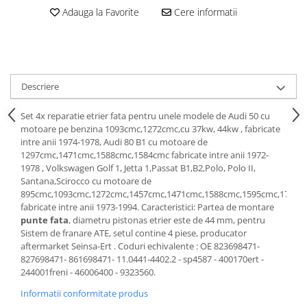
Motor
Adauga la Favorite
Cere informatii
Becuri
Transmisie
Becuri 12V
Chevrolet
Bujii motor
Filtre
Capacele prezoane
Electrice
Descriere
Curele accesorii
Motor
Set 4x reparatie etrier fata pentru unele modele de Audi 50 cu
Electrolit si accesorii
Suspensie
motoare pe benzina 1093cmc,1272cmc,cu 37kw, 44kw , fabricate
Chrysler
Lichid antigel
intre anii 1974-1978, Audi 80 B1 cu motoare de
1297cmc,1471cmc,1588cmc,1584cmc fabricate intre anii 1972-
Directie
E-oil
1978 , Volkswagen Golf 1, Jetta 1,Passat B1,B2,Polo, Polo II,
Electrice
HEPU
Santana,Scirocco cu motoare de
895cmc,1093cmc,1272cmc,1457cmc,1471cmc,1588cmc,1595cmc,1781c
Motor
Hexol
fabricate intre anii 1973-1994. Caracteristici: Partea de montare
Citroen
MTR
punte fata
, diametru pistonas etrier este de 44 mm, pentru
Sistem de franare ATE, setul contine 4 piese, producator
OE VW
Racire
aftermarket Seinsa-Ert . Coduri echivalente : OE 823698471-
Starline
Motor
827698471- 861698471- 11.0441-4402.2 - sp4587 - 400170ert -
Lichid frana
Filtre
244001freni - 46006400 - 9323560.
Directie
ATE
Informatii conformitate produs
Electrice