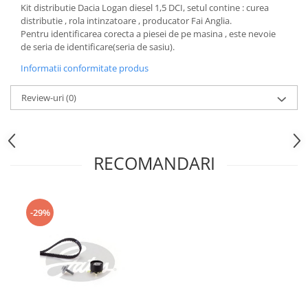
Kit distributie Dacia Logan diesel 1,5 DCI, setul contine : curea
Motor
Becuri
distributie , rola intinzatoare , producator Fai Anglia.
Transmisie
Pentru identificarea corecta a piesei de pe masina , este nevoie
Becuri 12V
de seria de identificare(seria de sasiu).
Chevrolet
Bujii motor
Informatii conformitate produs
Filtre
Capacele prezoane
Electrice
Review-uri
(0)
Curele accesorii
Motor
Electrolit si accesorii
Suspensie
Chrysler
Lichid antigel
RECOMANDARI
Directie
E-oil
Electrice
HEPU
Motor
Hexol
-29%
Citroen
MTR
OE VW
Racire
Starline
Motor
Lichid frana
Filtre
Directie
ATE
Electrice