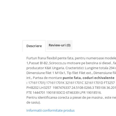
Transmisie
Castrol
Aditiv cutie viteze
Suspensie
Mannol
Metabond
Racire
Ravenol
Wynns
Franare
Swag
Aditiv ulei motor
Esapament
Ulei servodirectie-hidraulic
2+2
Motor
2+2
Flash
Electrice
Febi
Review-uri
(0)
Descriere
Kraftmann
Filtre
Mannol
Kross
Autocamioane Utilaje
Furtun frana flexibil pente fata, pentru numeroase modele
Ravenol
Liqui Moly
1,Passat B!-B2 ,Scirocco,cu motoare pe benzina si diesel , fa
Electrice
VAG GROUP
producator K&K Ungaria. Cracteristici: Lungime totala 29
Metabond
Filtre
Ulei amestec
Dimensiune filet 1 M10x1, Tip filet Filet ext., Dimensiune file
Wynns
int., Partea de montare
punte fata, coduri echivalente
BMW
Hexol
Alcool Tehnic
:
171611701J 171611701K 321611701C 321611701D FT3257
Racire
Ulei hidraulic
PHB202
LH3257
1987476337 24.5108-0266.3 T85106 36.201
Antifon pensulabil
FTE 1444701 19018183CO 6T46339 LPR 19018516.
Franare
Hexol
Pentru identificarea corecta a piesei de pe masina , este ne
Antifon pistolabil
Filtre
Ulei transmisie
de sasiu).
Apa distilata
Directie
Hexol
Informatii conformitate produs
Electrice
Banda izolatoare