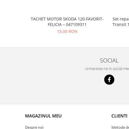
Prelix
Franare
TRW
Suspensie
Piese alternator-electromotor
TACHET MOTOR SKODA 120-FAVORIT-
Set repa
Dacia
FELICIA – 047109311
Transit 
Arc Carbune
15,00 RON
Duster
Bendix
Logan
Bobine cuplare
Sandero
Carbune alternatoare-
electromotoare
Daewoo
SOCIAL
Coroana reductor
Racire
Rulmenti
Urmareste-ne in social me
Electrice
Releuri
Filtre
Saibe
Directie
Electrice
SIGURANTE SEEGER
Motor
Silicoane etansare
Suspensie
Solutie lipit radiator
Transmisie
MAGAZINUL MEU
CLIENTI
Wynns
Fiat
Despre noi
Metode de
Solutii AdBlue