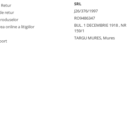
SRL
e Retur
J26/376/1997
de retur
RO9486347
Produselor
BUL. 1 DECEMBRIE 1918 , NR
a online a litigiilor
159/1
TARGU MURES, Mures
port