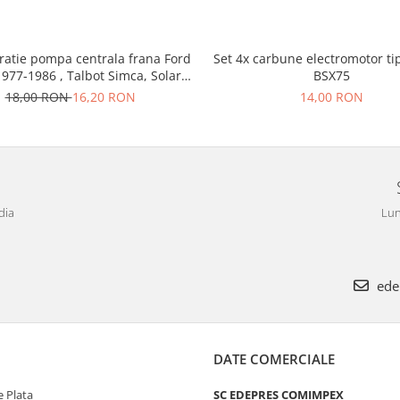
ratie pompa centrala frana Ford
Set 4x carbune electromotor ti
1977-1986 , Talbot Simca, Solara,
BSX75
Tagora-Peugeot 205
18,00 RON
16,20 RON
14,00 RON
dia
Lun
ede
DATE COMERCIALE
 Plata
SC EDEPRES COMIMPEX