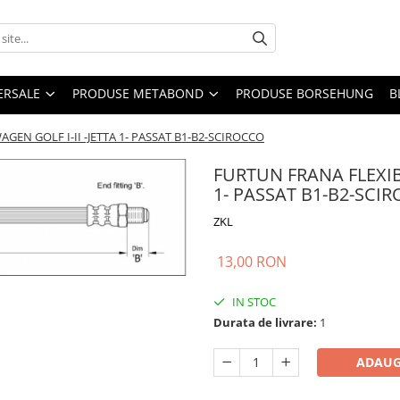
ERSALE
PRODUSE METABOND
PRODUSE BORSEHUNG
B
GEN GOLF I-II -JETTA 1- PASSAT B1-B2-SCIROCCO
FURTUN FRANA FLEXIB
1- PASSAT B1-B2-SCI
ZKL
13,00 RON
IN STOC
Durata de livrare:
1
ADAUG