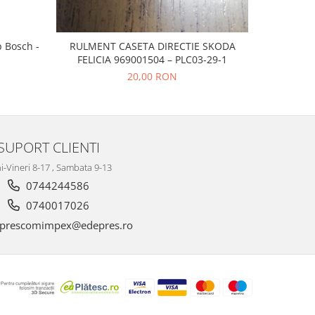
p Bosch -
RULMENT CASETA DIRECTIE SKODA
CAUCIUC
FELICIA 969001504 – PLC03-29-1
20,00 RON
SUPORT CLIENTI
i-Vineri 8-17 , Sambata 9-13
0744244586
0740017026
prescomimpex@edepres.ro