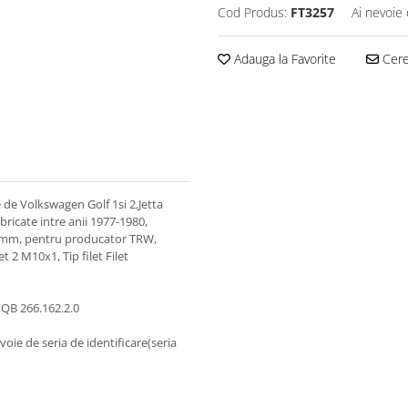
Cod Produs:
FT3257
Ai nevoie 
Adauga la Favorite
Cere 
 de Volkswagen Golf 1si 2,Jetta
bricate intre anii 1977-1980,
4 mm, pentru producator TRW,
t 2 M10x1, Tip filet Filet
QB 266.162.2.0
voie de seria de identificare(seria