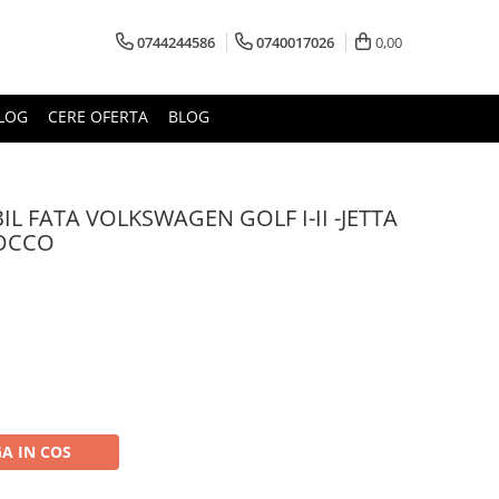
0744244586
0740017026
0,00
LOG
CERE OFERTA
BLOG
IL FATA VOLKSWAGEN GOLF I-II -JETTA
ROCCO
A IN COS