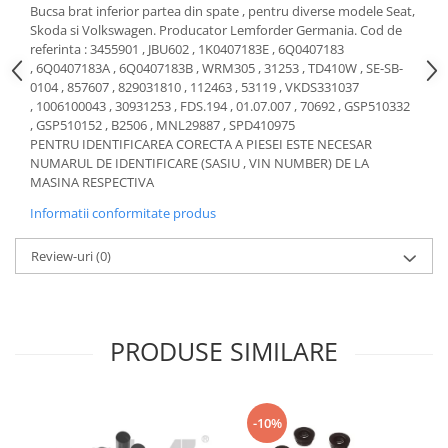
Bucsa brat inferior partea din spate , pentru diverse modele Seat,
Motor
Becuri
Skoda si Volkswagen. Producator Lemforder Germania. Cod de
Transmisie
referinta : 3455901 , JBU602 , 1K0407183E , 6Q0407183
Becuri 12V
, 6Q0407183A , 6Q0407183B , WRM305 , 31253 , TD410W , SE-SB-
Chevrolet
Bujii motor
0104 , 857607 , 829031810 , 112463 , 53119 , VKDS331037
Filtre
, 1006100043 , 30931253 , FDS.194 , 01.07.007 , 70692 , GSP510332
Capacele prezoane
, GSP510152 , B2506 , MNL29887 , SPD410975
Electrice
PENTRU IDENTIFICAREA CORECTA A PIESEI ESTE NECESAR
Curele accesorii
Motor
NUMARUL DE IDENTIFICARE (SASIU , VIN NUMBER) DE LA
Electrolit si accesorii
Suspensie
MASINA RESPECTIVA
Chrysler
Lichid antigel
Informatii conformitate produs
Directie
E-oil
Review-uri
(0)
Electrice
HEPU
Motor
Hexol
Citroen
MTR
OE VW
PRODUSE SIMILARE
Racire
Starline
Motor
Lichid frana
Filtre
Directie
-10%
ATE
Electrice