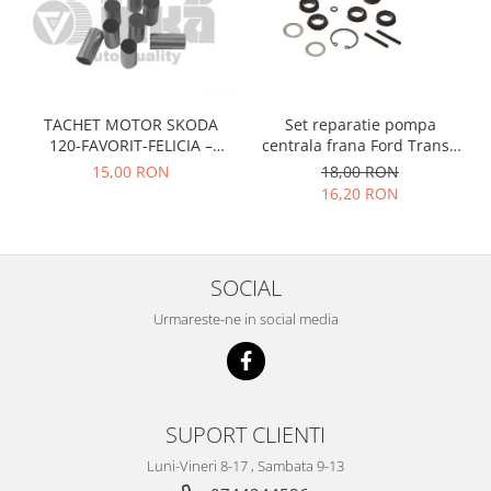
Prelix
Franare
TRW
Suspensie
Piese alternator-electromotor
Dacia
Arc Carbune
Duster
Bendix
TACHET MOTOR SKODA
Set reparatie pompa
120-FAVORIT-FELICIA –
centrala frana Ford Transit
Logan
Bobine cuplare
047109311
1977-1986 , Talbot Simca,
15,00 RON
18,00 RON
Sandero
Carbune alternatoare-
Solara, Tagora-Peugeot 205
16,20 RON
electromotoare
Daewoo
Coroana reductor
Racire
Rulmenti
Electrice
SOCIAL
Releuri
Filtre
Urmareste-ne in social media
Saibe
Directie
Electrice
SIGURANTE SEEGER
Motor
Silicoane etansare
Suspensie
Solutie lipit radiator
SUPORT CLIENTI
Transmisie
Wynns
Luni-Vineri 8-17 , Sambata 9-13
Fiat
Solutii AdBlue