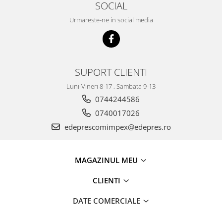
SOCIAL
Racire
Solutii de curatat
Franare
Urmareste-ne in social media
Bardiauto
Filtre
Breckner
Directie
Cartechnic
Electrice
Clear Vision
Motor
SUPORT CLIENTI
Hepu
Suspensie
Luni-Vineri 8-17 , Sambata 9-13
K2
Transmisie
0744244586
Kross
Ford
0740017026
Liqui Moly
Suspensie
edeprescomimpex@edepres.ro
Nuovo Derm
Racire
Trw
Franare
Wynns
MAGAZINUL MEU
Motor
Solutii de intretinere
Filtre
CLIENTI
Spray
Ambreiaj
Caroserie
DATE COMERCIALE
Supape
Directie
Unsoare