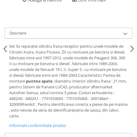
Motor
Becuri
Transmisie
Becuri 12V
Chevrolet
Bujii motor
Filtre
Descriere
Capacele prezoane
Electrice
Curele accesorii
Motor
Set 5x reparatie cilindru frana receptor pentru unele modele de
Citroen Xsara, Xsara Picasso, ZX cu motoare pe benzina si diesel,
Electrolit si accesorii
Suspensie
fabricate intre anii 1997-2012, unele modele de Peugeot 306, 309
Chrysler
Lichid antigel
II cu motoare pe benzina si diesel , fabricate intre 1989-2003,
unele modele de Renault 19 I, II, Super 5 , cu motoare pe benzina
Directie
E-oil
si diesel, fabricate intre anii 1984-2003.Caracteristici: Partea de
Electrice
HEPU
montare
puntea spate
, diametru interior cilindru frana : 21 mm,
pentru Sistem de franare LUCAS, producator aftermarket
Motor
Hexol
Autofren Seinsa, setul contine 5 piese. Coduri echivalente :
Citroen
MTR
4402A0 - 4402A1 - 7701033600 - 7701035406 - 300146ert -
OE VW
320009frenikit . Pentru identificarea corecta a piesei de pe masina
Racire
, este nevoie de seria de identificare(seria de sasiu), din talon,
Starline
Motor
carte.
Lichid frana
Filtre
Informatii conformitate produs
Directie
ATE
Electrice