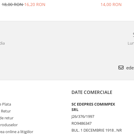
Tagora-Peugeot 205
18,00 RON
16,20 RON
14,00 RON
dia
Lun
ede
DATE COMERCIALE
 Plata
SC EDEPRES COMIMPEX
SRL
e Retur
J26/376/1997
de retur
RO9486347
Produselor
BUL. 1 DECEMBRIE 1918 , NR
a online a litigiilor