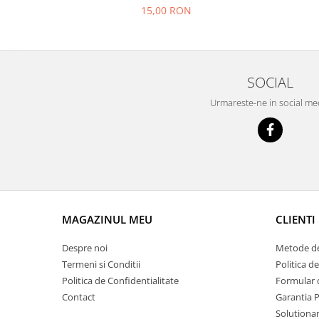
Prelix
15,00 RON
Franare
TRW
Suspensie
Piese alternator-electromotor
Dacia
Arc Carbune
Duster
SOCIAL
Bendix
Logan
Bobine cuplare
Urmareste-ne in social me
Sandero
Carbune alternatoare-
electromotoare
Daewoo
Coroana reductor
Racire
Rulmenti
Electrice
Releuri
Filtre
Saibe
Directie
MAGAZINUL MEU
CLIENTI
Electrice
SIGURANTE SEEGER
Motor
Despre noi
Metode de
Silicoane etansare
Termeni si Conditii
Politica d
Suspensie
Solutie lipit radiator
Politica de Confidentialitate
Formular 
Transmisie
Wynns
Contact
Garantia 
Fiat
Solutionare
Solutii AdBlue