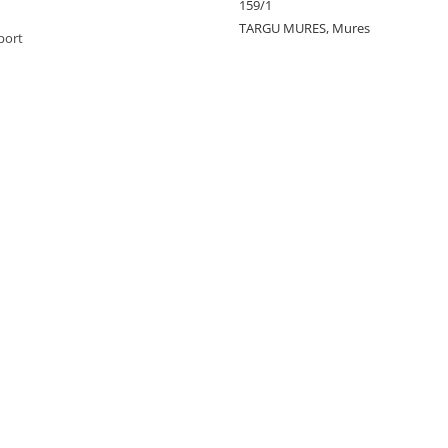
159/1
TARGU MURES, Mures
port