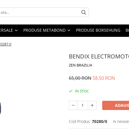
ERSALE
PRODUSE METABOND
PRODUSE BORSEHUNG
B
0287.0
BENDIX ELECTROMOTOR
ZEN BRAZILIA
65,00 RON
58,50 RON
IN STOC
ADAUG
Cod Produs:
70280/E
Ai nevoie