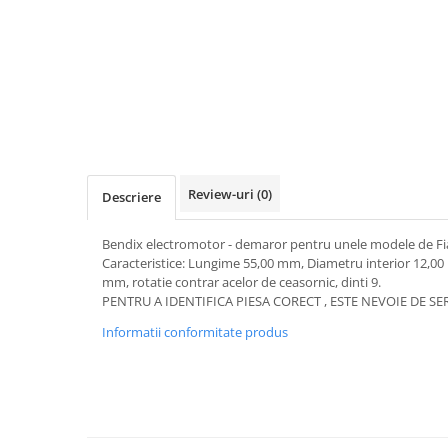
Transmisie
Castrol
Aditiv cutie viteze
Suspensie
Mannol
Metabond
Racire
Ravenol
Wynns
Franare
Swag
Aditiv ulei motor
Esapament
Ulei servodirectie-hidraulic
2+2
Motor
2+2
Flash
Electrice
Febi
Kraftmann
Filtre
Review-uri
(0)
Descriere
Mannol
Kross
Autocamioane Utilaje
Ravenol
Liqui Moly
Bendix electromotor - demaror pentru unele modele de Fiat
Electrice
VAG GROUP
Caracteristice: Lungime 55,00 mm, Diametru interior 12,00
Metabond
Filtre
Ulei amestec
mm, rotatie contrar acelor de ceasornic, dinti 9.
Wynns
PENTRU A IDENTIFICA PIESA CORECT , ESTE NEVOIE DE 
BMW
Hexol
Alcool Tehnic
Informatii conformitate produs
Racire
Ulei hidraulic
Antifon pensulabil
Franare
Hexol
Antifon pistolabil
Filtre
Ulei transmisie
Apa distilata
Directie
Hexol
Electrice
Banda izolatoare