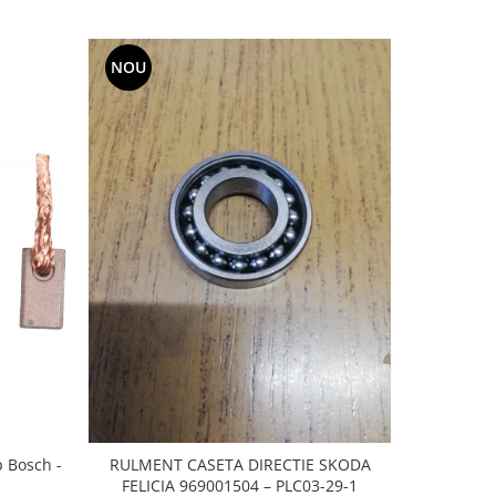
NOU
-20%
p Bosch -
RULMENT CASETA DIRECTIE SKODA
CAUCIUC
FELICIA 969001504 – PLC03-29-1