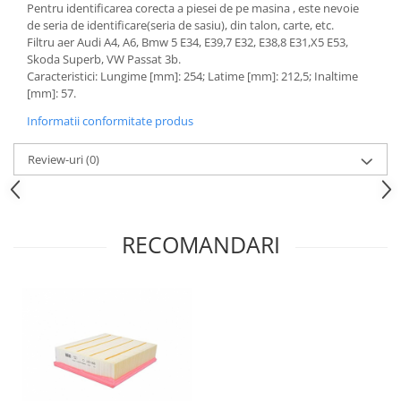
Pentru identificarea corecta a piesei de pe masina , este nevoie
Motor
Becuri
de seria de identificare(seria de sasiu), din talon, carte, etc.
Transmisie
Filtru aer Audi A4, A6, Bmw 5 E34, E39,7 E32, E38,8 E31,X5 E53,
Becuri 12V
Skoda Superb, VW Passat 3b.
Chevrolet
Bujii motor
Caracteristici: Lungime [mm]: 254; Latime [mm]: 212,5; Inaltime
Filtre
[mm]: 57.
Capacele prezoane
Electrice
Informatii conformitate produs
Curele accesorii
Motor
Electrolit si accesorii
Suspensie
Review-uri
(0)
Chrysler
Lichid antigel
Directie
E-oil
Electrice
HEPU
RECOMANDARI
Motor
Hexol
Citroen
MTR
OE VW
Racire
Starline
Motor
Lichid frana
Filtre
Directie
ATE
Electrice