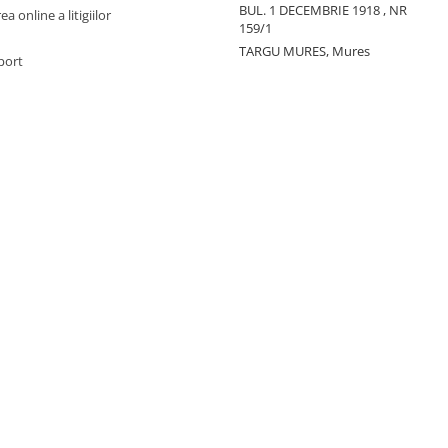
BUL. 1 DECEMBRIE 1918 , NR
a online a litigiilor
159/1
TARGU MURES, Mures
port