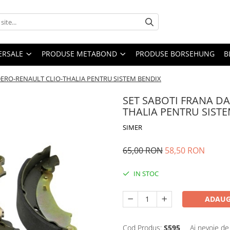
ERSALE
PRODUSE METABOND
PRODUSE BORSEHUNG
B
DERO-RENAULT CLIO-THALIA PENTRU SISTEM BENDIX
SET SABOTI FRANA D
THALIA PENTRU SIST
SIMER
65,00 RON
58,50 RON
IN STOC
ADAUG
Cod Produs:
S595
Ai nevoie de