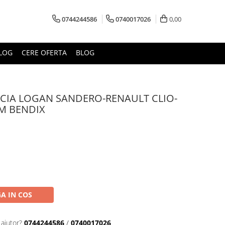
0744244586
0740017026
0,00
LOG
CERE OFERTA
BLOG
ACIA LOGAN SANDERO-RENAULT CLIO-
EM BENDIX
A IN COS
 ajutor?
0744244586
/
0740017026