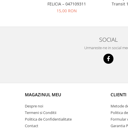
Prelix
FELICIA – 047109311
Transit 
Franare
TRW
15,00 RON
Suspensie
Piese alternator-electromotor
Dacia
Arc Carbune
Duster
Bendix
SOCIAL
Logan
Bobine cuplare
Sandero
Carbune alternatoare-
Urmareste-ne in social me
electromotoare
Daewoo
Coroana reductor
Racire
Rulmenti
Electrice
Releuri
Filtre
Saibe
Directie
Electrice
SIGURANTE SEEGER
MAGAZINUL MEU
CLIENTI
Motor
Silicoane etansare
Despre noi
Metode de
Suspensie
Solutie lipit radiator
Termeni si Conditii
Politica d
Transmisie
Wynns
Politica de Confidentialitate
Formular 
Fiat
Contact
Garantia 
Solutii AdBlue