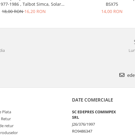
1977-1986 , Talbot Simca, Solara,
BSX75
Tagora-Peugeot 205
18,00 RON
16,20 RON
14,00 RON
dia
Lun
ede
DATE COMERCIALE
 Plata
SC EDEPRES COMIMPEX
SRL
e Retur
J26/376/1997
de retur
RO9486347
Produselor