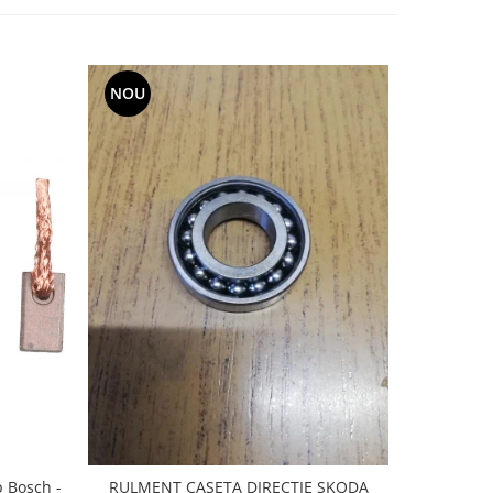
NOU
-20%
p Bosch -
RULMENT CASETA DIRECTIE SKODA
CAUCIUC